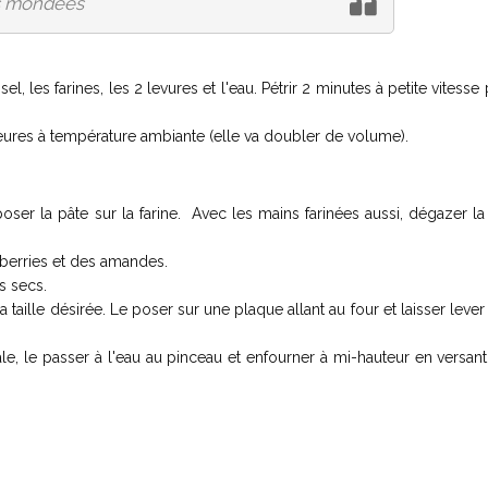
es mondées
l, les farines, les 2 levures et l'eau. Pétrir 2 minutes à petite vitesse 
 heures à température ambiante (elle va doubler de volume).
poser la pâte sur la farine. Avec les mains farinées aussi, dégazer la
nberries et des amandes.
ts secs.
 taille désirée. Le poser sur une plaque allant au four et laisser leve
ale, le passer à l'eau au pinceau et enfourner à mi-hauteur en versan