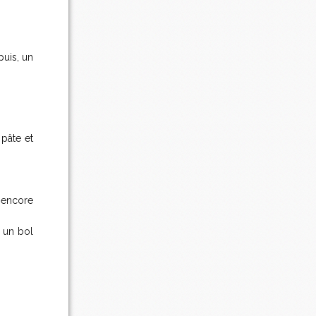
puis, un
 pâte et
r encore
t un bol