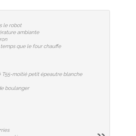
s le robot
pérature ambiante
ron
 temps que le four chauffe
ié T55-moitié petit épeautre blanche
 de boulanger
rries