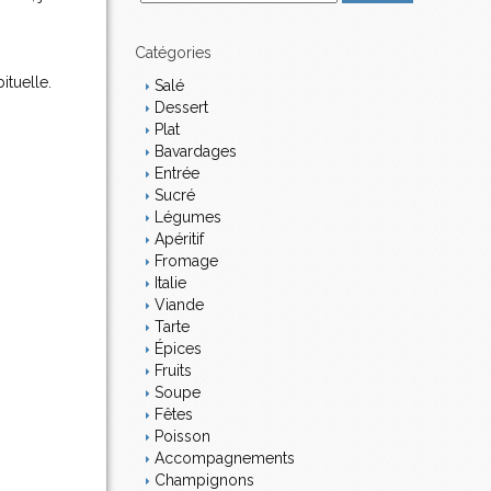
m
a
i
Catégories
l
ituelle.
Salé
Dessert
Plat
Bavardages
Entrée
Sucré
Légumes
Apéritif
Fromage
Italie
Viande
Tarte
Épices
Fruits
Soupe
Fêtes
Poisson
Accompagnements
Champignons