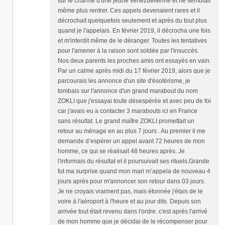
sur le charme d'une jeune vénézuélienne et ne semblait
même plus rentrer. Ces appels devenaient rares et il
décrochait quelquefois seulement et après du tout plus
quand je l'appelais. En février 2019, il décrocha une fois
et m'interdit même de le déranger. Toutes les tentatives
pour l'amener à la raison sont soldée par l'insuccès.
Nos deux parents les proches amis ont essayés en vain.
Par un calme après midi du 17 février 2019, alors que je
parcourais les annonce d'un site d'ésotérisme, je
tombais sur l'annonce d'un grand marabout du nom
ZOKLI que j'essayai toute désespérée et avec peu de foi
car j'avais eu a contacter 3 marabouts ici en France
sans résultat. Le grand maître ZOKLI promettait un
retour au ménage en au plus 7 jours . Au premier il me
demande d’espérer un appel avant 72 heures de mon
homme, ce qui se réalisait 48 heures après. Je
l'informais du résultat et il poursuivait ses rituels.Grande
fut ma surprise quand mon mari m’appela de nouveau 4
jours après pour m'annoncer son retour dans 03 jours.
Je ne croyais vraiment pas, mais étonnée j'étais de le
voire à l'aéroport à l'heure et au jour dits. Depuis son
arrivée tout était revenu dans l'ordre. c'est après l'arrivé
de mon homme que je décidai de le récompenser pour