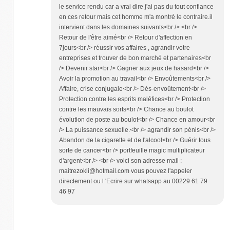
le service rendu car a vrai dire j'ai pas du tout confiance
en ces retour mais cet homme m'a montré le contraire.il
intervient dans les domaines suivants<br /> <br />
Retour de l'être aimé<br /> Retour d'affection en
7jours<br /> réussir vos affaires , agrandir votre
entreprises et trouver de bon marché et partenaires<br
/> Devenir star<br /> Gagner aux jeux de hasard<br />
Avoir la promotion au travail<br /> Envoûtements<br />
Affaire, crise conjugale<br /> Dés-envoûtement<br />
Protection contre les esprits maléfices<br /> Protection
contre les mauvais sorts<br /> Chance au boulot
évolution de poste au boulot<br /> Chance en amour<br
/> La puissance sexuelle.<br /> agrandir son pénis<br />
Abandon de la cigarette et de l'alcool<br /> Guérir tous
sorte de cancer<br /> portfeuille magic multiplicateur
d'argent<br /> <br /> voici son adresse mail :
maitrezokli@hotmail.com vous pouvez l'appeler
directement ou l 'Ecrire sur whatsapp au 00229 61 79
46 97