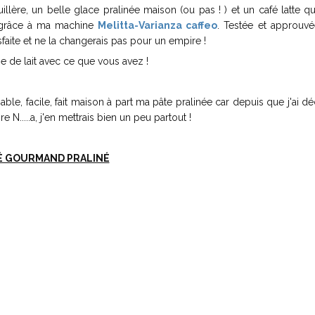
llère, un belle glace pralinée maison (ou pas ! ) et un café latte que
s grâce à ma machine
Melitta-Varianza caffeo
. Testée et approuvé
isfaite et ne la changerais pas pour un empire !
e de lait avec ce que vous avez !
ble, facile, fait maison à part ma pâte pralinée car depuis que j'ai d
e N.....a, j'en mettrais bien un peu partout !
É GOURMAND PRALINÉ