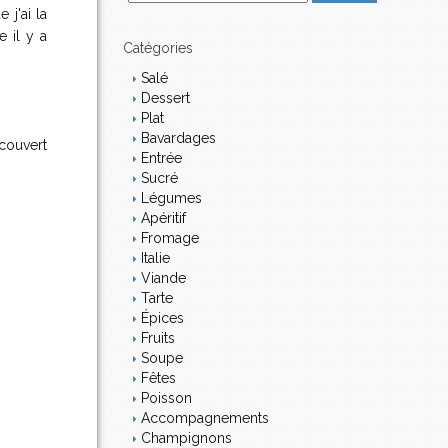
m
 j'ai la
a
e il y a
i
Catégories
l
Salé
Dessert
Plat
Bavardages
écouvert
Entrée
Sucré
Légumes
Apéritif
Fromage
Italie
Viande
Tarte
Épices
Fruits
Soupe
Fêtes
Poisson
Accompagnements
Champignons