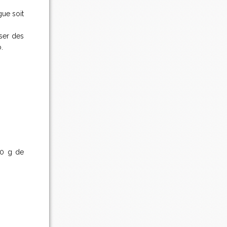
gue soit
sser des
o.
30 g de