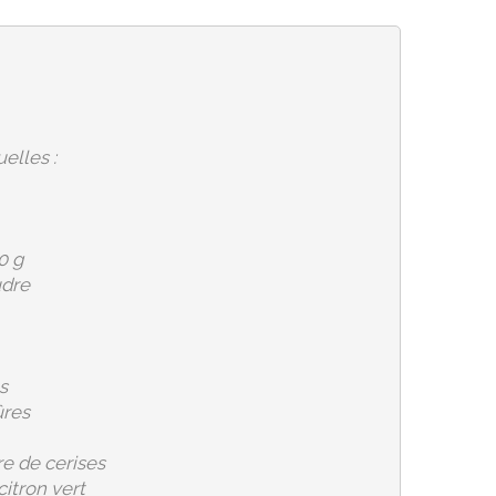
elles :
0 g
udre
s
ûres
re de cerises
citron vert