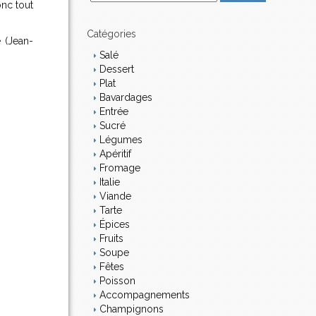
onc tout
m
a
i
Catégories
 (Jean-
l
Salé
Dessert
Plat
Bavardages
Entrée
Sucré
Légumes
Apéritif
Fromage
Italie
Viande
Tarte
Épices
Fruits
Soupe
Fêtes
Poisson
Accompagnements
Champignons