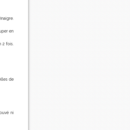
inaigre.
ouper en
 2 fois.
elles de
rouvé ni