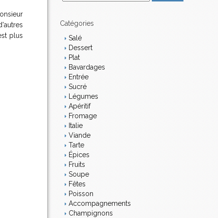
m
monsieur
a
i
Catégories
'autres
l
est plus
Salé
Dessert
Plat
Bavardages
Entrée
Sucré
Légumes
Apéritif
Fromage
Italie
Viande
Tarte
Épices
Fruits
Soupe
Fêtes
Poisson
Accompagnements
Champignons