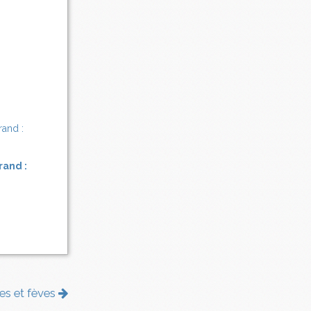
rand :
tes et fèves