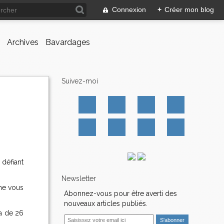
Connexion
+
Créer mon blog
Archives
Bavardages
Suivez-moi
 défiant
Newsletter
mme vous
Abonnez-vous pour être averti des
nouveaux articles publiés.
va de 26
E