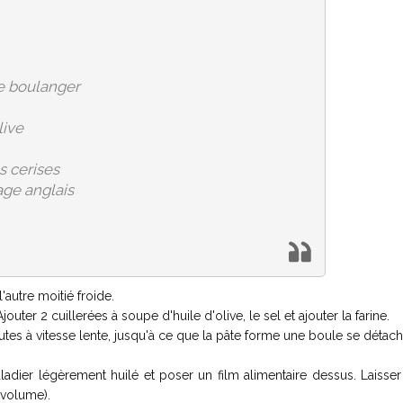
de boulanger
live
s cerises
ge anglais
l'autre moitié froide.
outer 2 cuillerées à soupe d'huile d'olive, le sel et ajouter la farine.
utes à vitesse lente, jusqu'à ce que la pâte forme une boule se détac
adier légèrement huilé et poser un film alimentaire dessus. Laisser
 volume).