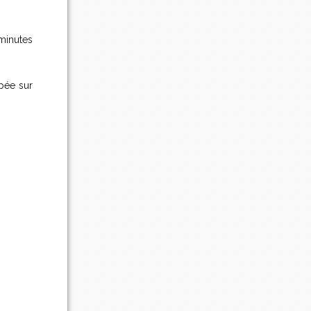
 minutes
upée sur