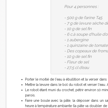
Pour 4 personnes :
- 500 g de farine T45
- 7 g de levure sèche 
- 10 g de sel fin
- 6 c.à soupe d'huile d'o
- 1 aubergine
- 1 quinzaine de tomate
- Des copeaux de froma
- 10 g de sel fin
- Fleur de sel
- 27,5 cl d'eau
Porter le moitié de l'eau à ébullition et la verser dans 
Mettre la levure dans le bol du robot et verser l'eau. Aj
Le robot étant muni du crochet, pétrir environ 10 min
parois.
Faire une boule avec la pâte, la déposer dans un sal
heure à température ambiante (la pâte va doubler de