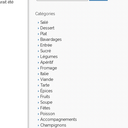
rait été
m
a
i
Catégories
l
Salé
Dessert
Plat
Bavardages
Entrée
Sucré
Légumes
Apéritif
Fromage
Italie
Viande
Tarte
Épices
Fruits
Soupe
Fêtes
Poisson
Accompagnements
Champignons