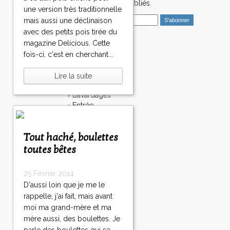
nouveaux articles publiés.
une version très traditionnelle
E
mais aussi une déclinaison
m
avec des petits pois tirée du
a
magazine Delicious. Cette
i
Catégories
fois-ci, c'est en cherchant...
l
Salé
Dessert
Lire la suite
Plat
Bavardages
Entrée
Sucré
Légumes
Tout haché, boulettes
Apéritif
Fromage
toutes bêtes
Italie
Viande
25 Février 2014
Tarte
D'aussi loin que je me le
Épices
rappelle, j'ai fait, mais avant
Fruits
moi ma grand-mère et ma
Soupe
Fêtes
mère aussi, des boulettes. Je
Poisson