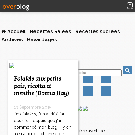
MENU
Accueil
Recettes Salées
Recettes sucrées
Archives
Bavardages
Suivez-moi
Falafels aux petits
pois, ricotta et
menthe (Donna Hay)
13 Septembre 2015
Des falafels, j'en ai déjà fait
deux fois depuis que j'ai
Newsletter
commencé mon blog. Il y en
Abonnez-vous pour être averti des
a eu aux pois chiche pour