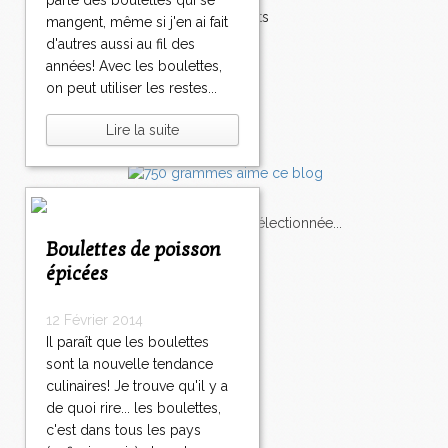
parle des boulettes qui se
Accompagnements
mangent, même si j'en ai fait
Champignons
d'autres aussi au fil des
Chocolat
années! Avec les boulettes,
Pâtes
on peut utiliser les restes...
Tomates
Balade
Lire la suite
L'Express style m'a sélectionnée...
Boulettes de poisson
épicées
L'actu
Saveurs
sur
lexpress.fr/Styles
12 Février 2014
articles récents
Il paraît que les boulettes
sont la nouvelle tendance
culinaires! Je trouve qu'il y a
de quoi rire... les boulettes,
c'est dans tous les pays