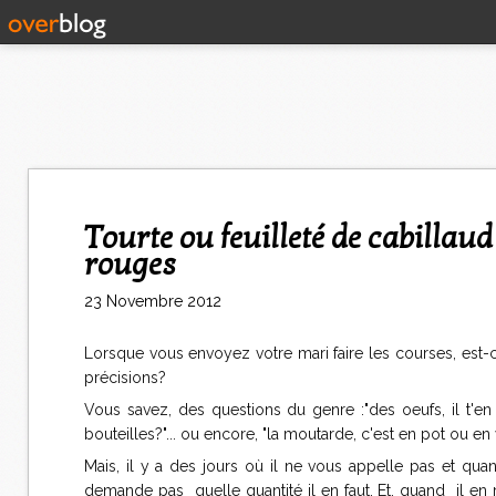
Tourte ou feuilleté de cabillaud épinards-curry, sauce aux oignons
rouges
23 Novembre 2012
Lorsque vous envoyez votre mari faire les courses, est
précisions?
Vous savez, des questions du genre :"des oeufs, il t'en f
bouteilles?"... ou encore, "la moutarde, c'est en pot ou en v
Mais, il y a des jours où il ne vous appelle pas et quand
demande pas quelle quantité il en faut. Et, quand il en 