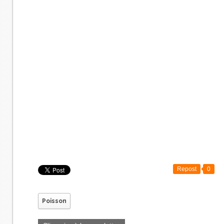
Repost
0
Poisson