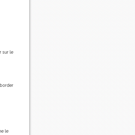
 sur le
éborder
me le