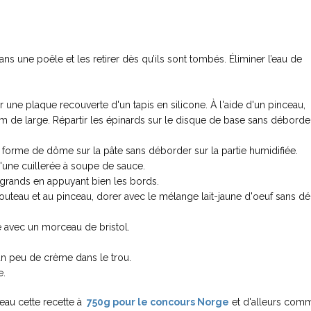
ans une poêle et les retirer dès qu’ils sont tombés. Éliminer l’eau de
ur une plaque recouverte d'un tapis en silicone. À l'aide d'un pinceau,
m de large. Répartir les épinards sur le disque de base sans déborder
n forme de dôme sur la pâte sans déborder sur la partie humidifiée.
d'une cuillerée à soupe de sauce.
 grands en appuyant bien les bords.
 couteau et au pinceau, dorer avec le mélange lait-jaune d'oeuf sans d
te avec un morceau de bristol.
un peu de crème dans le trou.
e.
veau cette recette à
750g pour le concours Norge
et d'alleurs com