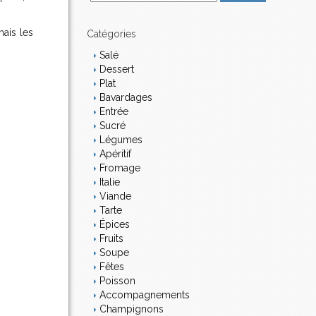
m
a
mais les
i
Catégories
l
Salé
Dessert
Plat
Bavardages
Entrée
Sucré
Légumes
Apéritif
Fromage
Italie
Viande
Tarte
Épices
Fruits
Soupe
Fêtes
Poisson
Accompagnements
Champignons