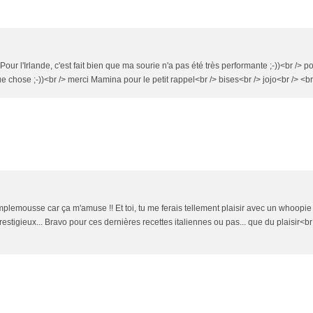
ur l'Irlande, c'est fait bien que ma sourie n'a pas été très performante ;-))<br /> po
 chose ;-))<br /> merci Mamina pour le petit rappel<br /> bises<br /> jojo<br /> <br 
pamplemousse car ça m'amuse !! Et toi, tu me ferais tellement plaisir avec un whoopie p
estigieux... Bravo pour ces dernières recettes italiennes ou pas... que du plaisir<br 