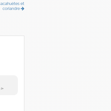
cacahuètes et
coriandre
 />