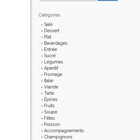
m
a
i
Catégories
l
Salé
Dessert
Plat
Bavardages
Entrée
Sucré
Légumes
Apéritif
Fromage
Italie
Viande
Tarte
Épices
Fruits
Soupe
Fêtes
Poisson
Accompagnements
Champignons