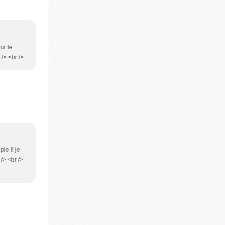
ur le
/> <br />
ie !! je
/> <br />