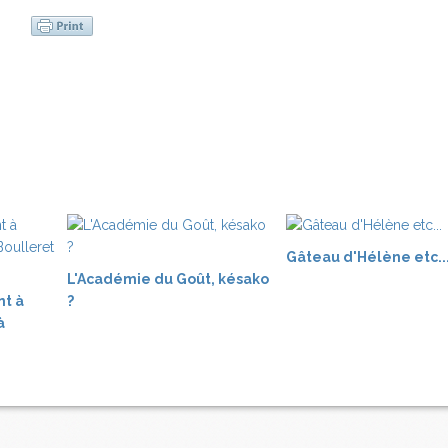
Gâteau d'Hélène etc..
L'Académie du Goût, késako
nt à
?
à