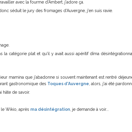
travailler avec la fourme d'Ambert, j'adore ça.
nc séduit le jury des fromages d'Auvergne, j'en suis ravie.
mage.
a catégorie plat et qu'il y avait aussi apéritif dîma désintégrationna
.
ieur mamina que j'abadonne si souvent maintenant est rentré déjeuner
taurant gastronomique des
Toques d'Auvergne
, alors, j'ai été pardon
i hâte de savoir.
s le Wikio, après
ma désintégration
, je demande à voir...