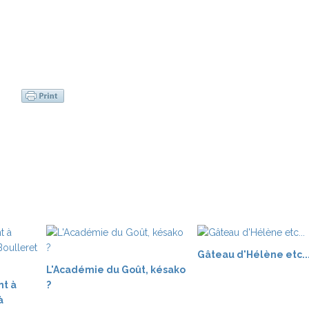
Gâteau d'Hélène etc..
L'Académie du Goût, késako
nt à
?
à