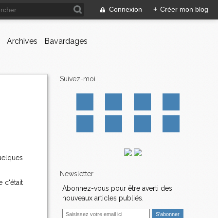
Connexion
+
Créer mon blog
Archives
Bavardages
Suivez-moi
uelques
Newsletter
 c'était
Abonnez-vous pour être averti des
nouveaux articles publiés.
E