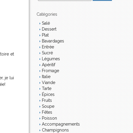
m
a
i
Catégories
l
Salé
Dessert
Plat
Bavardages
Entrée
Sucré
toire et
Légumes
Apéritif
Fromage
Italie
, je lui
Viande
née!
Tarte
Épices
Fruits
Soupe
Fêtes
Poisson
Accompagnements
Champignons