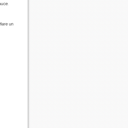
auce.
fiare un