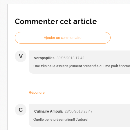
Commenter cet article
Ajouter un commentaire
V
veropapilles
30/05/2013 17:42
Une très belle assiette joliment présentée qui me plaît énorm
Répondre
C
Culinaire Amoula
28/05/2013 23:47
Quelle belle présentation!! J'adore!