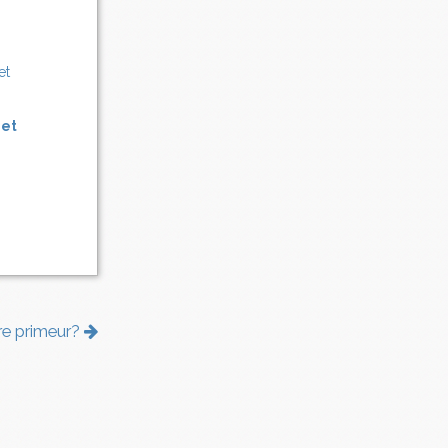
 et
re primeur?