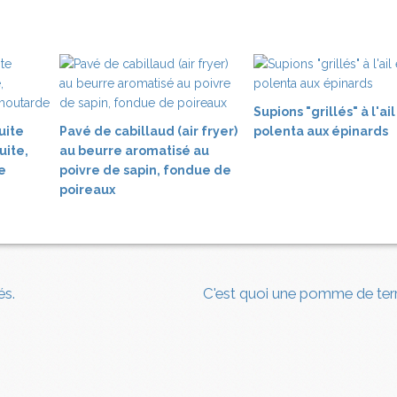
Supions "grillés" à l'ail
uite
Pavé de cabillaud (air fryer)
polenta aux épinards
uite,
au beurre aromatisé au
e
poivre de sapin, fondue de
poireaux
és.
C'est quoi une pomme de ter