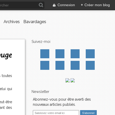
Connexion
+
Créer mon blog
Archives
Bavardages
Suivez-moi
ouge
s toutes
elui qui
Newsletter
Abonnez-vous pour être averti des
ut-être
nouveaux articles publiés.
tant des
E