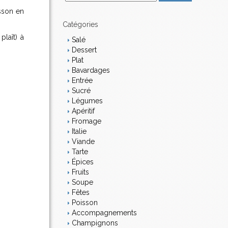
m
sson en
a
i
Catégories
l
plaît) à
Salé
Dessert
Plat
Bavardages
Entrée
Sucré
Légumes
Apéritif
Fromage
Italie
Viande
Tarte
Épices
Fruits
Soupe
Fêtes
Poisson
Accompagnements
Champignons