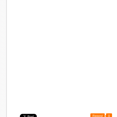
Repost
0