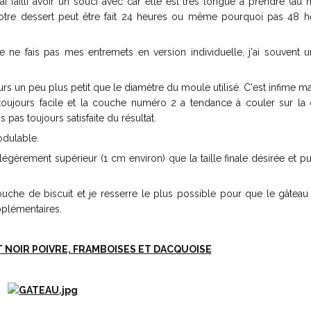
'ai failli avoir un souci avec car elle est très longue à prendre (au
votre dessert peut être fait 24 heures ou même pourquoi pas 48 h
ne fais pas mes entremets en version individuelle, j'ai souvent u
rs un peu plus petit que le diamètre du moule utilisé. C'est infime ma
 toujours facile et la couche numéro 2 a tendance à couler sur la
s pas toujours satisfaite du résultat.
odulable.
gèrement supérieur (1 cm environ) que la taille finale désirée et pui
ouche de biscuit et je resserre le plus possible pour que le gâteau
pplémentaires.
NOIR POIVRE, FRAMBOISES ET DACQUOISE