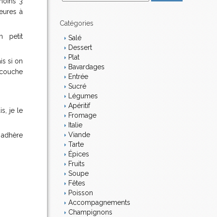
 moins 3
m
eures à
a
i
Catégories
l
n petit
Salé
Dessert
Plat
is si on
Bavardages
 couche
Entrée
Sucré
Légumes
Apéritif
s, je le
Fromage
Italie
Viande
 adhère
Tarte
Épices
Fruits
Soupe
Fêtes
Poisson
Accompagnements
Champignons