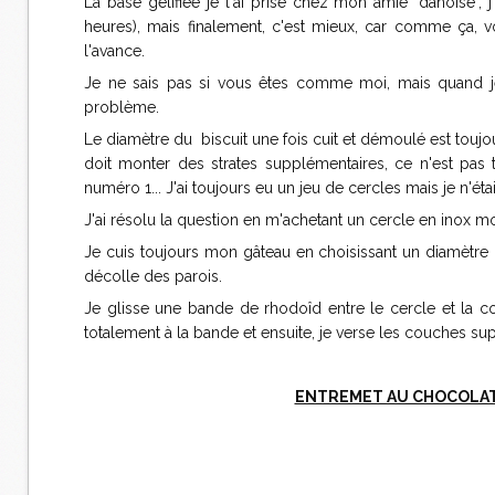
La base gélifiée je l'ai prise chez mon amie "danoise", j
heures), mais finalement, c'est mieux, car comme ça, 
l'avance.
Je ne sais pas si vous êtes comme moi, mais quand je 
problème.
Le diamètre du biscuit une fois cuit et démoulé est toujou
doit monter des strates supplémentaires, ce n'est pas
numéro 1... J'ai toujours eu un jeu de cercles mais je n'étai
J'ai résolu la question en m'achetant un cercle en inox m
Je cuis toujours mon gâteau en choisissant un diamètre lé
décolle des parois.
Je glisse une bande de rhodoîd entre le cercle et la c
totalement à la bande et ensuite, je verse les couches su
ENTREMET AU CHOCOLAT 