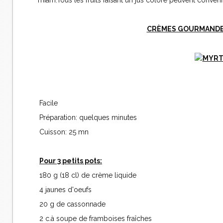
miam.Tous les fruits faisant un jus coloré peuvent convenir
CRÈMES GOURMANDES
Facile
Préparation: quelques minutes
Cuisson: 25 mn
Pour 3 petits pots:
180 g (18 cl) de crème liquide
4 jaunes d'oeufs
20 g de cassonnade
2 c.à soupe de framboises fraîches