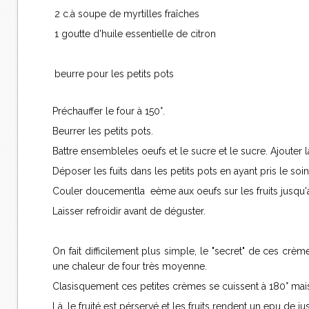
2 c.à soupe de myrtilles fraîches
1 goutte d'huile essentielle de citron
beurre pour les petits pots
Préchauffer le four à 150°.
Beurrer les petits pots.
Battre ensembleles oeufs et le sucre et le sucre. Ajouter l
Déposer les fuits dans les petits pots en ayant pris le so
Couler doucementla eème aux oeufs sur les fruits jusqu'
Laisser refroidir avant de déguster.
On fait difficilement plus simple, le "secret" de ces cr
une chaleur de four très moyenne.
Clasisquement ces petites crèmes se cuissent à 180° mais 
Là, le fruité est pérservé et les fruits rendent un epu de jus