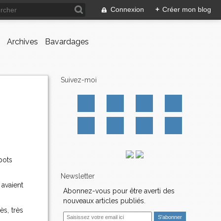
Connexion
+
Créer mon blog
Archives
Bavardages
Suivez-moi
pots
Newsletter
 avaient
Abonnez-vous pour être averti des
nouveaux articles publiés.
ès, très
E