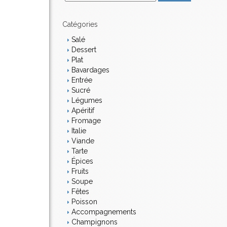
m
a
i
Catégories
l
Salé
Dessert
Plat
Bavardages
Entrée
Sucré
Légumes
Apéritif
Fromage
Italie
Viande
Tarte
Épices
Fruits
Soupe
Fêtes
Poisson
Accompagnements
Champignons