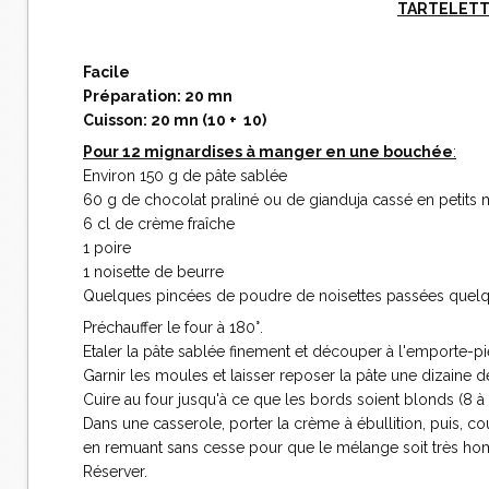
TARTELETTE
Facile
Préparation: 20 mn
Cuisson: 20 mn (10 + 10)
Pour 12 mignardises à manger en une bouchée
:
Environ 150 g de pâte sablée
60 g de chocolat praliné ou de gianduja cassé en petits
6 cl de crème fraîche
1 poire
1 noisette de beurre
Quelques pincées de poudre de noisettes passées quelq
Préchauffer le four à 180°.
Etaler la pâte sablée finement et découper à l'emporte-p
Garnir les moules et laisser reposer la pâte une dizaine d
Cuire au four jusqu'à ce que les bords soient blonds (8 à 
Dans une casserole, porter la crème à ébullition, puis, c
en remuant sans cesse pour que le mélange soit très h
Réserver.