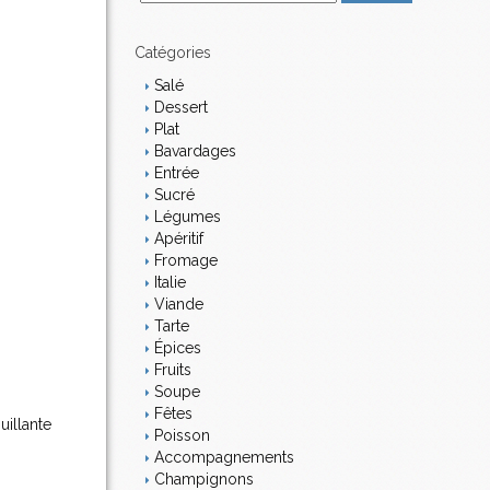
m
a
i
Catégories
l
Salé
Dessert
Plat
Bavardages
Entrée
Sucré
Légumes
Apéritif
Fromage
Italie
Viande
Tarte
Épices
Fruits
Soupe
Fêtes
uillante
Poisson
Accompagnements
Champignons