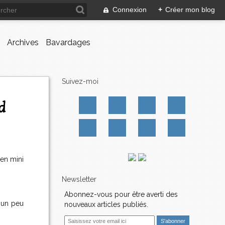
Connexion
+
Créer mon blog
Archives
Bavardages
Suivez-moi
d
 en mini
Newsletter
Abonnez-vous pour être averti des
s un peu
nouveaux articles publiés.
E