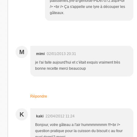
patisserie/Lyre-a-genoise-PID67072.aspx<br
/> <br /> Ça s'appelle une lyre à découper les
gâteaux.
M
mimi
02/01/2013 20:31
je l'ai faite aujourd'hui et c’était exquis vraiment très
bonne recette merci beaucoup
Répondre
K
kaki
22/04/2012 11:24
Bonjour, votre gâteau a l'air hummmmmmm !!!<br />
question pratique pour la cuisson du biscuit c au four
quel degré? merci