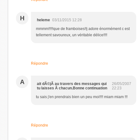
H
heleme
03/11/2015 12:28
mmmm!!!!!que de framboises!!j adore énormément c est
tellement savoureux, un véritable délice!!!!
Répondre
A
ait dÃ©jÃ au travers des messages qui
26/05/2007
tu laisses Ã chacun.Bonne continuation
22:23
tu sais j'en prendrais bien un peu moi!!!! miam miam !!!
Répondre