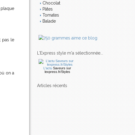
Chocolat
e plaque
Pâtes
Tomates
Balade
t pas le
L'Express style m'a sélectionnée...
L'actu
Saveurs
sur
lexpress.fr/Styles
 où on a
articles récents