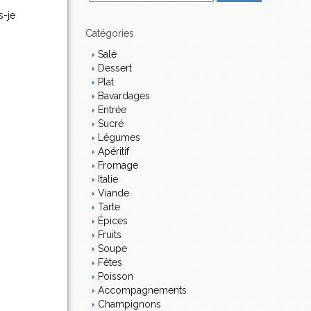
m
s-je
a
i
Catégories
l
Salé
Dessert
Plat
Bavardages
Entrée
Sucré
Légumes
Apéritif
Fromage
Italie
Viande
Tarte
Épices
Fruits
Soupe
Fêtes
Poisson
Accompagnements
Champignons