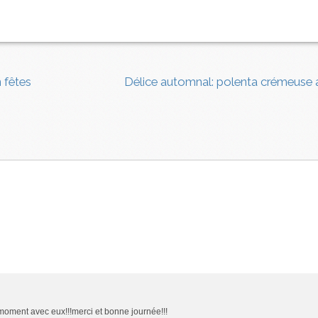
 fêtes
Délice automnal: polenta crémeuse a
 moment avec eux!!!merci et bonne journée!!!