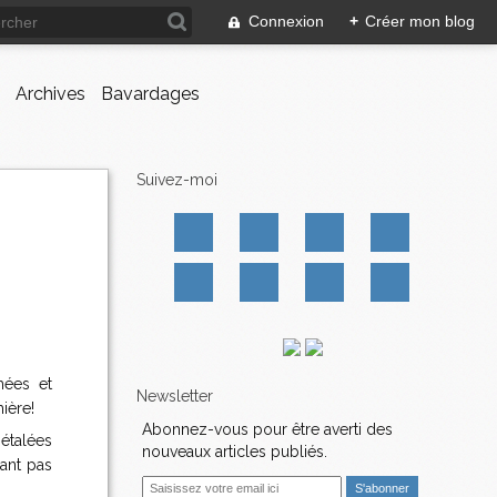
Connexion
+
Créer mon blog
Archives
Bavardages
Suivez-moi
hées et
Newsletter
ière!
Abonnez-vous pour être averti des
 étalées
nouveaux articles publiés.
yant pas
E