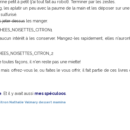
ine petit à petit (j'ai tout fait au robot). Terminer par les zestes.
g, les aplatir un peu avec la paume de la main et les déposer sur un
sulfurisé.
 jeter dessus
les manger.
aucun intérêt à les conserver. Mangez-les rapidement, elles n'auron
e toutes façons, il n'en reste pas une miette!
ais offrez-vous le, ou faites le vous offrir, il fait partie de ces livres
e
. Et il y avait aussi
mes spéculoos
.
citron
Nathalie Valmary
dessert
mamina