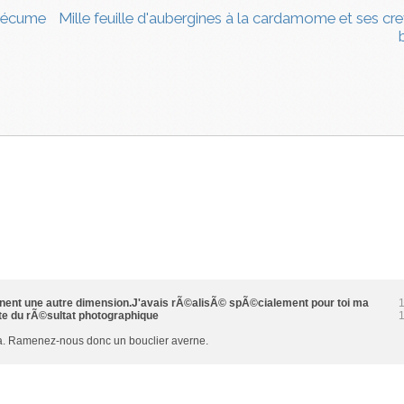
s, écume
Mille feuille d'aubergines à la cardamome et ses cr
ennent une autre dimension.J'avais rÃ©alisÃ© spÃ©cialement pour toi ma
te du rÃ©sultat photographique
. Ramenez-nous donc un bouclier averne.