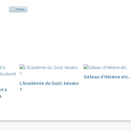
Gâteau d'Hélène etc..
L'Académie du Goût, késako
nt à
?
à