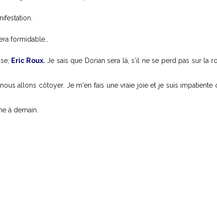
festation.
sera formidable…
nse,
Eric Roux.
Je sais que Dorian sera là, s'il ne se perd pas sur la rou
 nous allons côtoyer. Je m'en fais une vraie joie et je suis impatien
ême à demain.