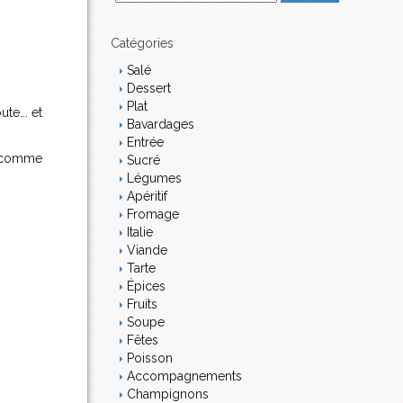
m
a
i
Catégories
l
Salé
Dessert
Plat
te... et
Bavardages
Entrée
te comme
Sucré
Légumes
Apéritif
Fromage
Italie
Viande
Tarte
Épices
Fruits
Soupe
Fêtes
Poisson
Accompagnements
Champignons