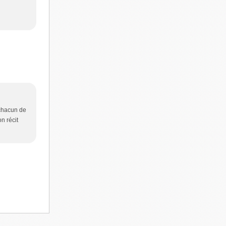
 chacun de
on récit