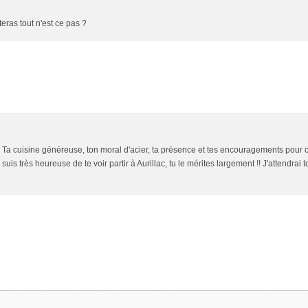
teras tout n'est ce pas ?
!! Ta cuisine généreuse, ton moral d'acier, ta présence et tes encouragements pour
 suis très heureuse de te voir partir à Aurillac, tu le mérites largement !! J'attendrai t