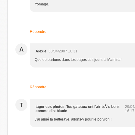
fromage.
Répondre
A
Alexie
30/04/2007 10:31
Que de parfums dans tes pages ces jours-ci Mamina!
Répondre
T
tager ces photos. Tes gateaux ont l'air trÃ¨s bons
29/04
comme d'habitude
16:17
J'ai aimé la betterave, allons-y pour le poivron !