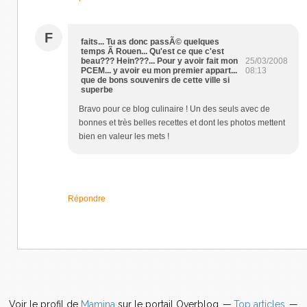
F
faits... Tu as donc passÃ© quelques
temps Ã Rouen... Qu'est ce que c'est
beau??? Hein???... Pour y avoir fait mon
25/03/2008
PCEM... y avoir eu mon premier appart...
08:13
que de bons souvenirs de cette ville si
superbe
Bravo pour ce blog culinaire ! Un des seuls avec de
bonnes et très belles recettes et dont les photos mettent
bien en valeur les mets !
Répondre
Voir le profil de
Mamina
sur le portail Overblog
Top articles