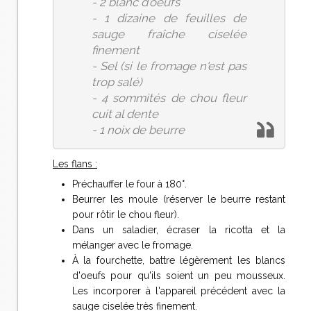
- 2 blanc d'oeufs
- 1 dizaine de feuilles de
sauge fraîche ciselée
finement
- Sel (si le fromage n'est pas
trop salé)
- 4 sommités de chou fleur
cuit al dente
- 1 noix de beurre
Les flans :
Préchauffer le four à 180°.
Beurrer les moule (réserver le beurre restant
pour rôtir le chou fleur).
Dans un saladier, écraser la ricotta et la
mélanger avec le fromage.
À la fourchette, battre légèrement les blancs
d'oeufs pour qu'ils soient un peu mousseux.
Les incorporer à l'appareil précédent avec la
sauge ciselée très finement.