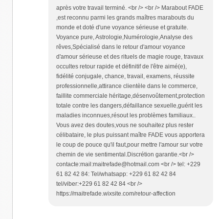
après votre travail terminé. <br /> <br /> Marabout FADE
,est reconnu parmi les grands maîtres marabouts du
monde et doté d'une voyance sérieuse et gratuite.
Voyance pure, Astrologie,Numérologie,Analyse des
rêves,Spécialisé dans le retour d'amour voyance
d'amour sérieuse et des rituels de magie rouge, travaux
occultes retour rapide et définitif de l'être aimé(e),
fidélité conjugale, chance, travail, examens, réussite
professionnelle,attirance clientèle dans le commerce,
faillite commerciale héritage,désenvoûtement,protection
totale contre les dangers,défaillance sexuelle,guérit les
maladies inconnues,résout les problèmes familiaux..
Vous avez des doutes,vous ne souhaitez plus rester
célibataire, le plus puissant maître FADE vous apportera
le coup de pouce qu'il faut,pour mettre l'amour sur votre
chemin de vie sentimental.Discrétion garantie.<br />
contacte:mail:maitrefade@hotmail.com <br /> tel: +229
61 82 42 84: Tel/whatsapp: +229 61 82 42 84
tel/viber:+229 61 82 42 84 <br />
https://maitrefade.wixsite.com/retour-affection