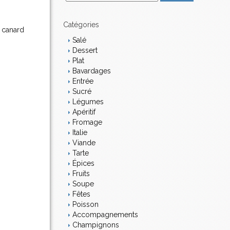
m
a
i
Catégories
 canard
l
Salé
Dessert
Plat
Bavardages
Entrée
Sucré
Légumes
Apéritif
Fromage
Italie
Viande
Tarte
Épices
Fruits
Soupe
Fêtes
Poisson
Accompagnements
Champignons