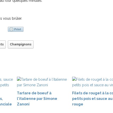
 au four quelques minutes.
as vous brûler.
ts
Champignons
Tartare de boeuf à
Filets de rouget à la c
s,
l'italienne par Simone
petits pois et sauce au
nciale
Zanoni
rouge