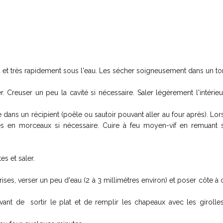
au et très rapidement sous l'eau. Les sécher soigneusement dans un to
. Creuser un peu la cavité si nécessaire. Saler légèrement l'intérieu
 dans un récipient (poêle ou sautoir pouvant aller au four après). Lor
pées en morceaux si nécessaire. Cuire à feu moyen-vif en remuant 
es et saler.
grises, verser un peu d'eau (2 à 3 millimètres environ) et poser côte à 
nt de sortir le plat et de remplir les chapeaux avec les girolles