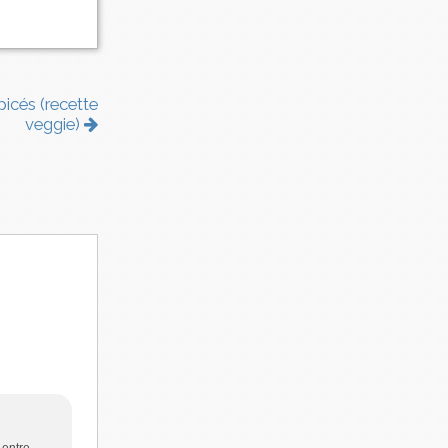
picés (recette
veggie)