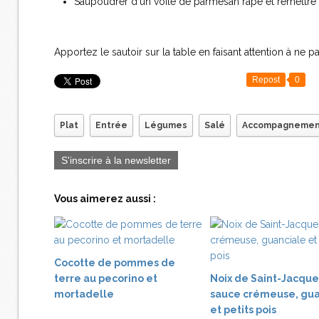
Saupoudrer d'un voile de parmesan râpé et remettre
Apportez le sautoir sur la table en faisant attention à ne p
Repost
0
Plat
Entrée
Légumes
Salé
Accompagnemen
S'inscrire à la newsletter
Vous aimerez aussi :
Cocotte de pommes de
terre au pecorino et
Noix de Saint-Jacque
mortadelle
sauce crémeuse, gua
et petits pois