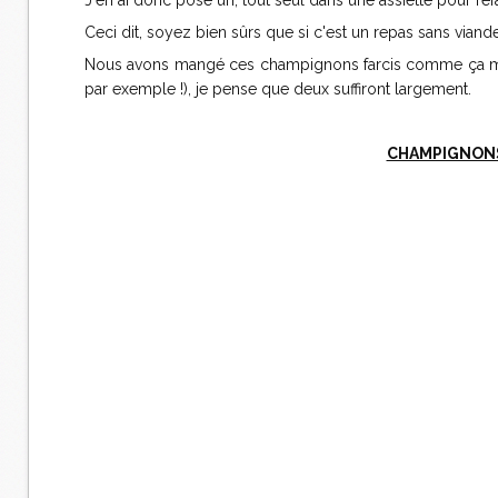
J'en ai donc posé un, tout seul dans une assiette pour ref
Ceci dit, soyez bien sûrs que si c'est un repas sans vian
Nous avons mangé ces champignons farcis comme ça mai
par exemple !), je pense que deux suffiront largement.
CHAMPIGNONS