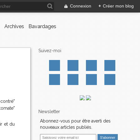
Connexion
+
Créer mon blog
Archives
Bavardages
Suivez-moi
ncontré"
 tomate"
Newsletter
Abonnez-vous pour être averti des
r et du
nouveaux articles publiés.
E