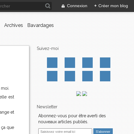
Connexion
+
Créer mon blog
Archives
Bavardages
Suivez-moi
 moi.
elle est
Newsletter
ange et
Abonnez-vous pour être averti des
nouveaux articles publiés.
r ça que
E