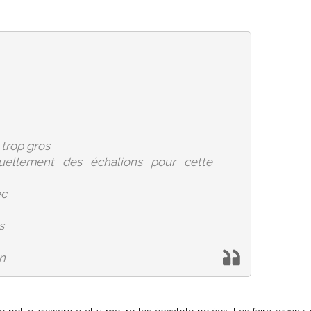
 trop gros
uellement des échalions pour cette
ec
s
n