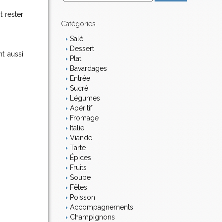
m
t rester
a
i
Catégories
l
Salé
Dessert
t aussi
Plat
Bavardages
Entrée
Sucré
Légumes
Apéritif
Fromage
Italie
Viande
Tarte
Épices
Fruits
Soupe
Fêtes
Poisson
Accompagnements
Champignons