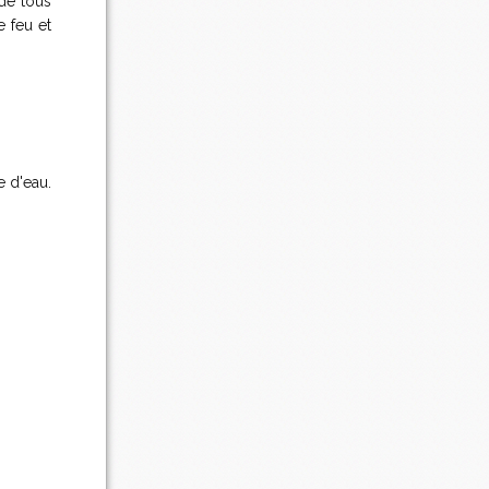
 de tous
e feu et
e d'eau.