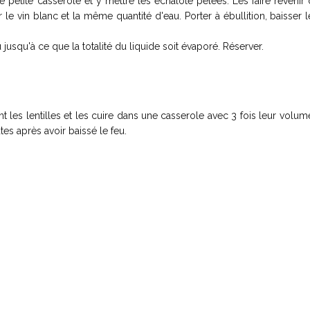
 petite casserole et y mettre les échalote pelées. Les faire revenir
 le vin blanc et la même quantité d'eau. Porter à ébullition, baisser l
usqu'à ce que la totalité du liquide soit évaporé. Réserver.
t les lentilles et les cuire dans une casserole avec 3 fois leur volum
tes après avoir baissé le feu.