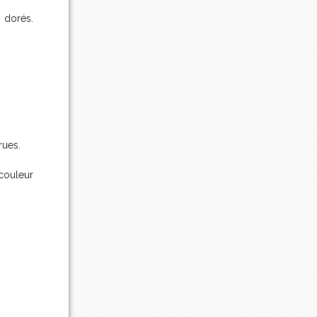
n dorés.
rues.
couleur