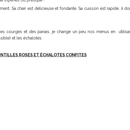
de triperies ou presque !
ement. Sa chair est délicieuse et fondante. Sa cuisson est rapide, il doi
.
es courges et des panais, je change un peu nos menus en utilisan
ble) et les échalotes.
ENTILLES ROSES ET ÉCHALOTES CONFITES