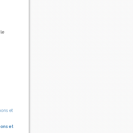
 le
nons et