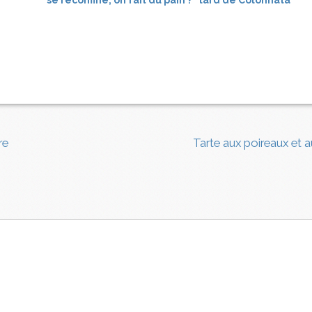
se reconfine, on fait du pain ?
lard de Colonnata
re
Tarte aux poireaux et 