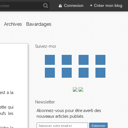
Connexion
+
Créer mon blog
Archives
Bavardages
Suivez-moi
est à la
Newsletter
ette qui
Abonnez-vous pour être averti des
eufs les
nouveaux articles publiés.
E