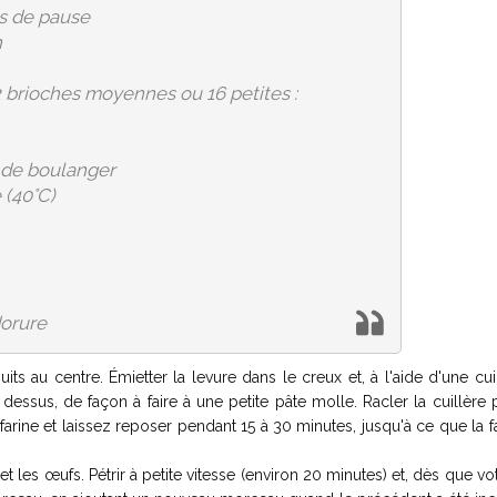
s de pause
n
2 brioches moyennes ou 16 petites :
e de boulanger
e (40°C)
dorure
ts au centre. Émietter la levure dans le creux et, à l'aide d'une cuil
 dessus, de façon à faire à une petite pâte molle. Racler la cuillère
arine et laissez reposer pendant 15 à 30 minutes, jusqu'à ce que la f
 et les œufs. Pétrir à petite vitesse (environ 20 minutes) et, dès que vo