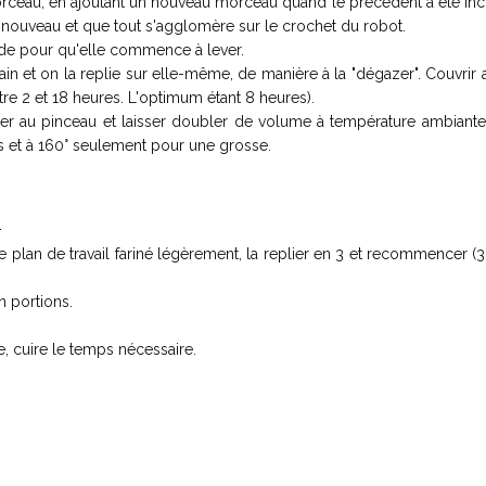
rceau, en ajoutant un nouveau morceau quand le précédent a été inc
à nouveau et que tout s'agglomère sur le crochet du robot.
iède pour qu'elle commence à lever.
ain et on la replie sur elle-même, de manière à la "dégazer". Couvrir 
ntre 2 et 18 heures. L'optimum étant 8 heures).
rer au pinceau et laisser doubler de volume à température ambiante
es et à 160° seulement pour une grosse.
:
e plan de travail fariné légèrement, la replier en 3 et recommencer (3
n portions.
e, cuire le temps nécessaire.