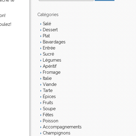
aîche le
m
a
i
Catégories
ion!
l
Salé
oulez!
Dessert
Plat
Bavardages
Entrée
Sucré
Légumes
Apéritif
Fromage
Italie
Viande
Tarte
Épices
Fruits
Soupe
Fêtes
Poisson
Accompagnements
Champignons