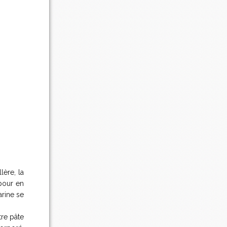
lère, la
 pour en
arine se
tre pâte