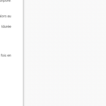
orporé.
alors au
 (durée
 fois en