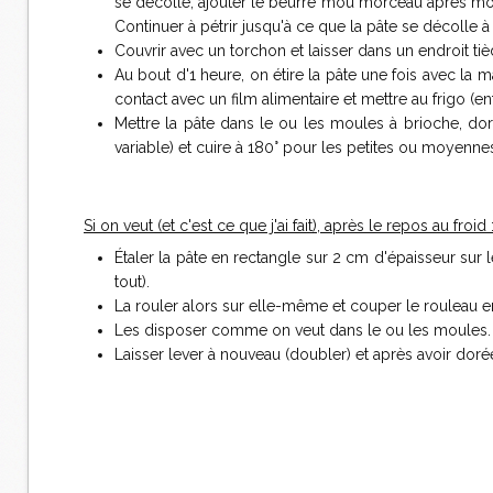
se décolle, ajouter le beurre mou morceau après mo
Continuer à pétrir jusqu'à ce que la pâte se décolle 
Couvrir avec un torchon et laisser dans un endroit t
Au bout d'1 heure, on étire la pâte une fois avec la m
contact avec un film alimentaire et mettre au frigo (e
Mettre la pâte dans le ou les moules à brioche, do
variable) et cuire à 180° pour les petites ou moyenn
Si on veut (et c'est ce que j'ai fait), après le repos au froid 
Étaler la pâte en rectangle sur 2 cm d'épaisseur sur l
tout).
La rouler alors sur elle-même et couper le rouleau e
Les disposer comme on veut dans le ou les moules.
Laisser lever à nouveau (doubler) et après avoir doré