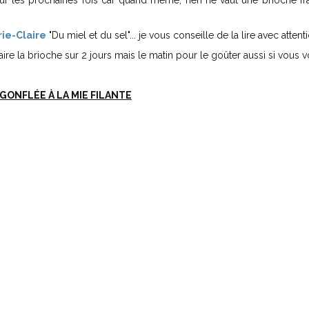
pour les prochaines fois car quand même, rien ne vaut une brioche fr
ie-Claire
"Du miel et du sel"... je vous conseille de la lire avec attent
e la brioche sur 2 jours mais le matin pour le goûter aussi si vous v
GONFLÉE À LA MIE FILANTE