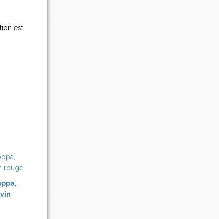
tion est
oppa,
 vin