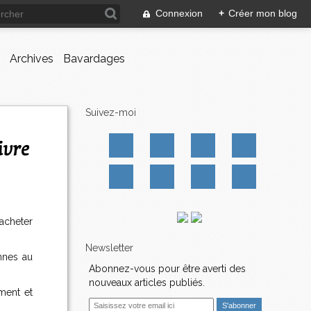
Connexion
+
Créer mon blog
Archives
Bavardages
Suivez-moi
 acheter
Newsletter
nnes au
Abonnez-vous pour être averti des
nouveaux articles publiés.
ement et
E