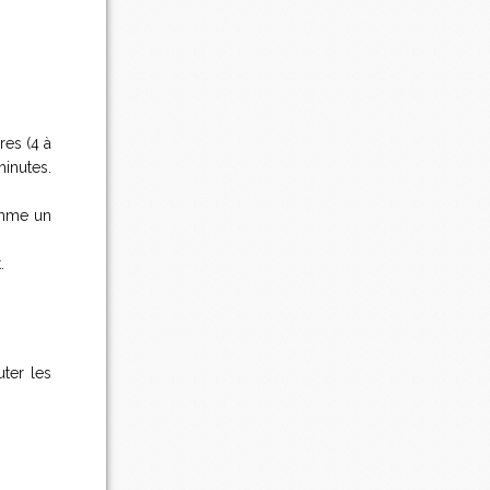
res (4 à
inutes.
omme un
.
ter les