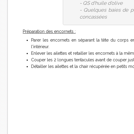
- QS d'huile d'olive
- Quelques baies de p
concassées
Préparation des encornets :
Parer les encornets en séparant la tête du corps en 
l'intérieur.
Enlever les ailettes et retailler les encornets à la même
Couper les 2 longues tentacules avant de couper jus
Détailler les ailettes et la chair récupérée en petits 