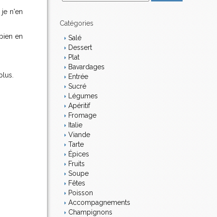
m
 je n'en
a
i
Catégories
l
 bien en
Salé
Dessert
Plat
Bavardages
plus.
Entrée
Sucré
Légumes
Apéritif
Fromage
Italie
Viande
Tarte
Épices
Fruits
Soupe
Fêtes
Poisson
Accompagnements
Champignons