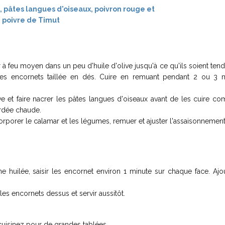
r à feu moyen dans un peu d'huile d'olive jusqu'à ce qu'ils soient tend
 des encornets taillée en dés. Cuire en remuant pendant 2 ou 3 m
ve et faire nacrer les pâtes langues d'oiseaux avant de les cuire c
ardée chaude.
corporer le calamar et les légumes, remuer et ajuster l'assaisonnement
 huilée, saisir les encornet environ 1 minute sur chaque face. Ajou
les encornets dessus et servir aussitôt.
uisinez pour de grandes tablées.