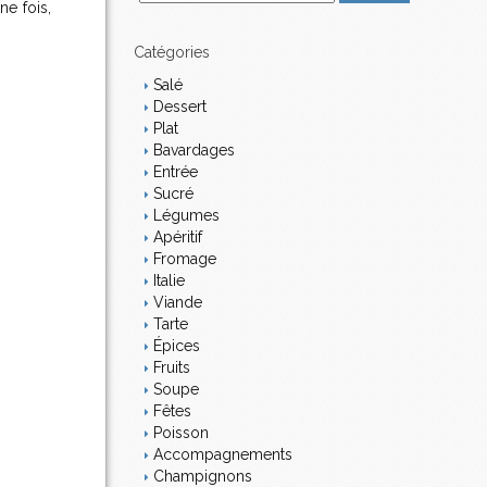
e fois,
m
a
i
Catégories
l
Salé
Dessert
Plat
Bavardages
Entrée
Sucré
Légumes
Apéritif
Fromage
Italie
Viande
Tarte
Épices
Fruits
Soupe
Fêtes
Poisson
Accompagnements
Champignons