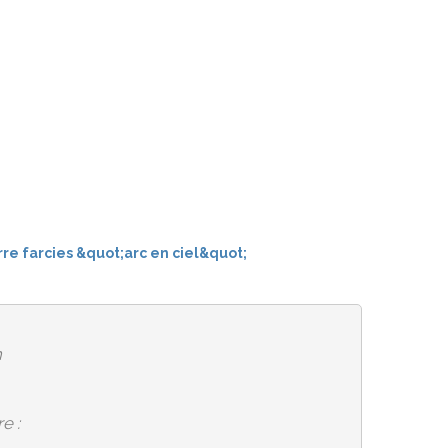
n
e :