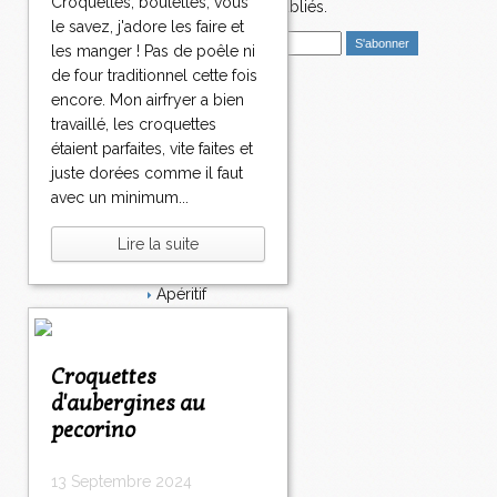
Croquettes, boulettes, vous
nouveaux articles publiés.
le savez, j'adore les faire et
E
les manger ! Pas de poêle ni
m
de four traditionnel cette fois
a
encore. Mon airfryer a bien
i
Catégories
travaillé, les croquettes
l
Salé
étaient parfaites, vite faites et
Dessert
juste dorées comme il faut
Plat
avec un minimum...
Bavardages
Entrée
Lire la suite
Sucré
Légumes
Apéritif
Fromage
Italie
Viande
Croquettes
Tarte
d'aubergines au
Épices
pecorino
Fruits
Soupe
Fêtes
13 Septembre 2024
Poisson