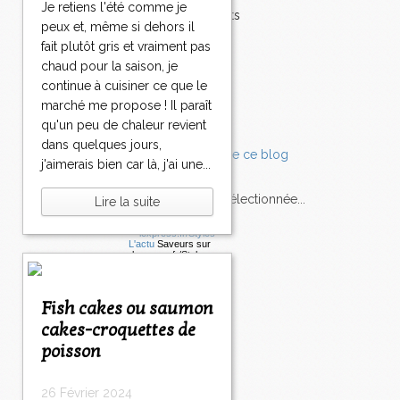
Je retiens l'été comme je
Accompagnements
peux et, même si dehors il
Champignons
fait plutôt gris et vraiment pas
Chocolat
chaud pour la saison, je
Pâtes
continue à cuisiner ce que le
Tomates
Balade
marché me propose ! Il paraît
qu'un peu de chaleur revient
dans quelques jours,
j'aimerais bien car là, j'ai une...
L'Express style m'a sélectionnée...
Lire la suite
L'actu
Saveurs
sur
lexpress.fr/Styles
articles récents
Fish cakes ou saumon
cakes-croquettes de
poisson
26 Février 2024