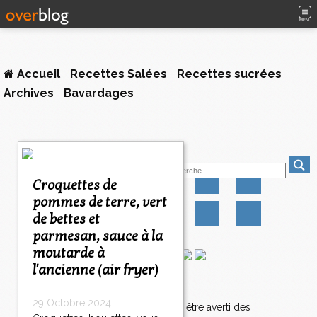
MENU
Accueil
Recettes Salées
Recettes sucrées
Archives
Bavardages
Suivez-moi
Croquettes de
pommes de terre, vert
de bettes et
parmesan, sauce à la
moutarde à
l'ancienne (air fryer)
Newsletter
29 Octobre 2024
Abonnez-vous pour être averti des