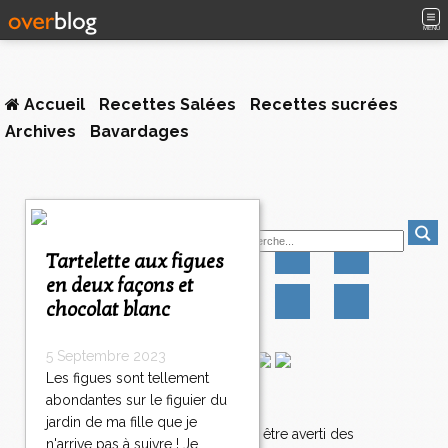
MENU
Accueil
Recettes Salées
Recettes sucrées
Archives
Bavardages
1
Suivez-moi
2
3
Tartelette aux figues
>
en deux façons et
>
chocolat blanc
>
5 Septembre 2023
Les figues sont tellement
abondantes sur le figuier du
Newsletter
jardin de ma fille que je
Abonnez-vous pour être averti des
n'arrive pas à suivre ! Je