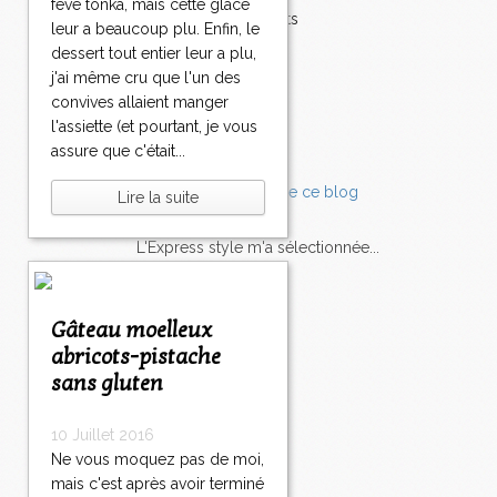
fève tonka, mais cette glace
Accompagnements
leur a beaucoup plu. Enfin, le
Champignons
dessert tout entier leur a plu,
Chocolat
j'ai même cru que l'un des
Pâtes
convives allaient manger
Tomates
l'assiette (et pourtant, je vous
Balade
assure que c'était...
Lire la suite
L'Express style m'a sélectionnée...
L'actu
Saveurs
sur
lexpress.fr/Styles
Gâteau moelleux
abricots-pistache
articles récents
sans gluten
10 Juillet 2016
Ne vous moquez pas de moi,
mais c'est après avoir terminé