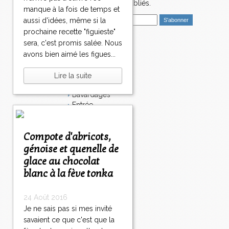
nouveaux articles publiés.
manque à la fois de temps et
E
aussi d'idées, même si la
m
prochaine recette "figuieste"
a
sera, c'est promis salée. Nous
i
Catégories
avons bien aimé les figues...
l
Salé
Dessert
Lire la suite
Plat
Bavardages
Entrée
Sucré
Légumes
Compote d'abricots,
Apéritif
Fromage
génoise et quenelle de
Italie
glace au chocolat
Viande
blanc à la fève tonka
Tarte
Épices
Fruits
24 Août 2016
Soupe
Je ne sais pas si mes invité
Fêtes
savaient ce que c'est que la
Poisson