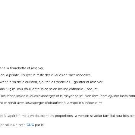
ser à la fourchette et réserver.
s de la pointe. Couper le reste des queues en fines rondelles.
vant la fin de la cuisson, ajouter les rondelles. Égoutter et réserver.
ans 125 ml eau bouillante salée selon les indications du paquet.
r les rondelles de queues d’asperges et la mayonnaise. Bien remuer et ajuster l’assaiso
sé et servir avec les asperges réchauffées à la vapeur si nécessaire.
s à l'apéritif, mais en doublant les proportions, la version saladier familial sera très bie
conseille un petit
CLIC
par ici.