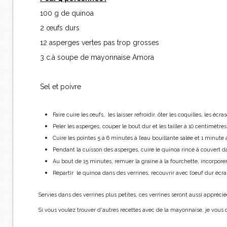
100 g de quinoa
2 œufs durs
12 asperges vertes pas trop grosses
3 c.à soupe de mayonnaise Amora
Sel et poivre
Faire cuire les œufs, les laisser refroidir, ôter les coquilles, les écra
Peler les asperges, couper le bout dur et les tailler à 10 centimètre
Cuire les pointes 5 à 6 minutes à l’eau bouillante salée et 1 minute a
Pendant la cuisson des asperges, cuire le quinoa rincé à couvert d
Au bout de 15 minutes, remuer la graine à la fourchette, incorpore
Répartir le quinoa dans des verrines, recouvrir avec l’oeuf dur écra
Servies dans des verrines plus petites, ces verrines seront aussi appréciée
Si vous voulez trouver d'autres recettes avec de la mayonnaise, je vous 