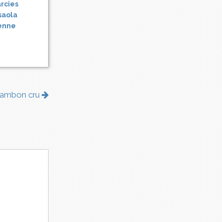
rcies
saola
ienne
 jambon cru