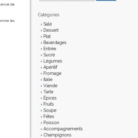
m
 envie de
a
i
Catégories
l
comme les
Salé
Dessert
Plat
Bavardages
Entrée
Sucré
Légumes
Apéritif
Fromage
Italie
Viande
Tarte
Épices
Fruits
Soupe
Fêtes
Poisson
Accompagnements
Champignons