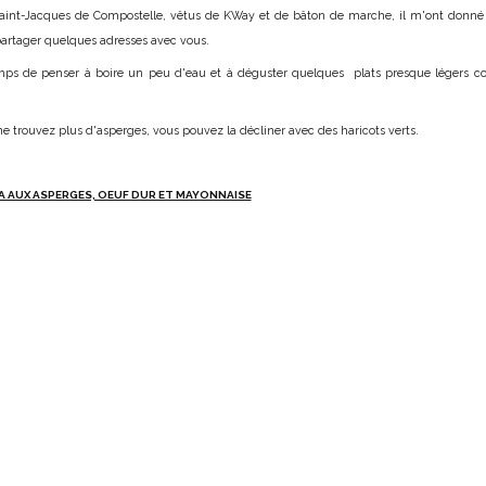
 Saint-Jacques de Compostelle, vêtus de KWay et de bâton de marche, il m'ont donné
 partager quelques adresses avec vous.
 temps de penser à boire un peu d'eau et à déguster quelques plats presque légers 
s ne trouvez plus d'asperges, vous pouvez la décliner avec des haricots verts.
A AUX ASPERGES, OEUF DUR ET MAYONNAISE