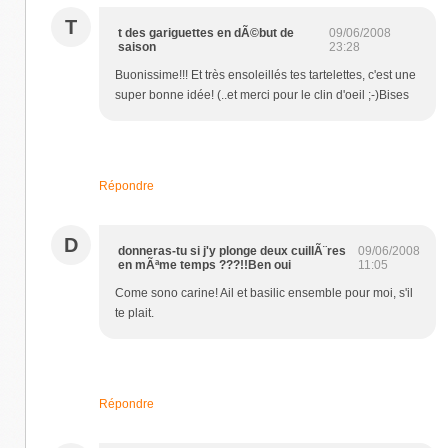
T
t des gariguettes en dÃ©but de
09/06/2008
saison
23:28
Buonissime!!! Et très ensoleillés tes tartelettes, c'est une
super bonne idée! (..et merci pour le clin d'oeil ;-)Bises
Répondre
D
donneras-tu si j'y plonge deux cuillÃ¨res
09/06/2008
en mÃªme temps ???!!Ben oui
11:05
Come sono carine! Ail et basilic ensemble pour moi, s'il
te plait.
Répondre