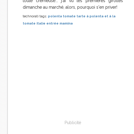
toute crémeuse... j'ai vu les premières girolles
dimanche au marché, alors, pourquoi s'en priver!
technorati tags:
polenta
tomate
tarte à polenta et à la
tomate
italie
entrée
mamina
Publicité