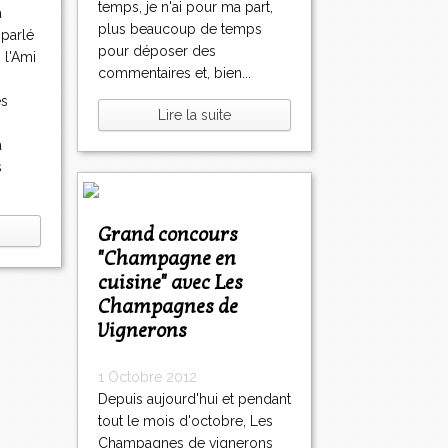
temps, je n'ai pour ma part,
a
plus beaucoup de temps
 parlé
pour déposer des
 l'Ami
commentaires et, bien...
es
Lire la suite
a
s
Grand concours
"Champagne en
cuisine" avec Les
Champagnes de
Vignerons
1 Octobre 2012
Depuis aujourd'hui et pendant
tout le mois d'octobre, Les
Champagnes de vignerons