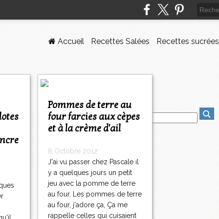
Accueil
Recettes Salées
Recettes sucrées
Pommes de terre au
lotes
four farcies aux cèpes
et à la crème d'ail
encre
8 Octobre 2012
J'ai vu passer chez Pascale il
y a quelques jours un petit
jeu avec la pomme de terre
cques
au four. Les pommes de terre
er
au four, j'adore ça, Ça me
rappelle celles qui cuisaient
u'il