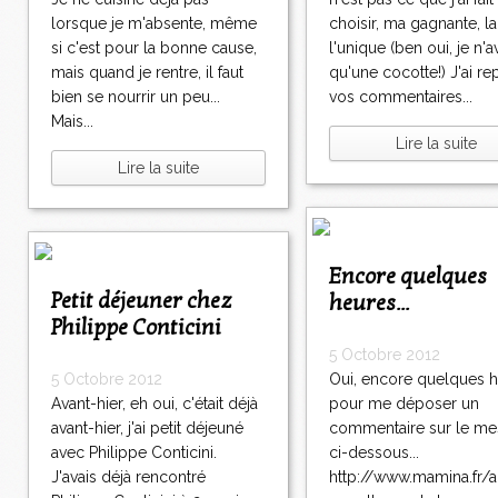
lorsque je m'absente, même
choisir, ma gagnante, la
si c'est pour la bonne cause,
l'unique (ben oui, je n'a
mais quand je rentre, il faut
qu'une cocotte!) J'ai rep
bien se nourrir un peu...
vos commentaires...
Mais...
Lire la suite
Lire la suite
Encore quelques
Petit déjeuner chez
heures...
Philippe Conticini
5 Octobre 2012
5 Octobre 2012
Oui, encore quelques 
Avant-hier, eh oui, c'était déjà
pour me déposer un
avant-hier, j'ai petit déjeuné
commentaire sur le m
avec Philippe Conticini.
ci-dessous...
J'avais déjà rencontré
http://www.mamina.fr/ar