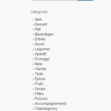
m
a
i
Catégories
l
Salé
Dessert
Plat
Bavardages
Entrée
Sucré
Légumes
Apéritif
Fromage
Italie
Viande
Tarte
Épices
Fruits
Soupe
Fêtes
Poisson
Accompagnements
Champignons