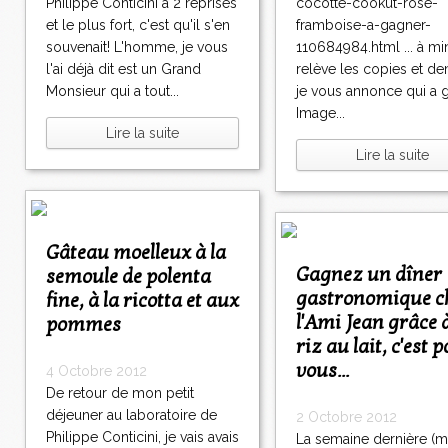
Philippe Conticini à 2 reprises
cocotte-cookut-rose-
et le plus fort, c'est qu'il s'en
framboise-a-gagner-
souvenait! L'homme, je vous
110684984.html ... à min
l'ai déjà dit est un Grand
relève les copies et d
Monsieur qui a tout...
je vous annonce qui a 
Image...
Lire la suite
Lire la suite
Gâteau moelleux à la
Gagnez un dîner
semoule de polenta
gastronomique c
fine, à la ricotta et aux
l'Ami Jean grâce 
pommes
riz au lait, c'est 
vous...
4 Octobre 2012
De retour de mon petit
déjeuner au laboratoire de
2 Octobre 2012
Philippe Conticini, je vais avais
La semaine dernière (m