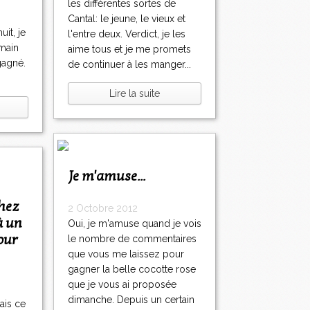
les différentes sortes de
Cantal: le jeune, le vieux et
uit, je
l'entre deux. Verdict, je les
emain
aime tous et je me promets
gagné.
de continuer à les manger...
Lire la suite
Je m'amuse...
hez
2 Octobre 2012
à un
Oui, je m'amuse quand je vois
pour
le nombre de commentaires
que vous me laissez pour
gagner la belle cocotte rose
que je vous ai proposée
dimanche. Depuis un certain
ais ce