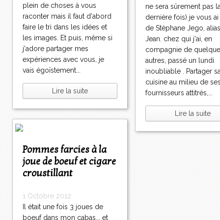
plein de choses à vous
ne sera sûrement pas l
raconter mais il faut d'abord
dernière fois) je vous ai
faire le tri dans les idées et
de Stéphane Jego, alias
les images. Et puis, même si
Jean. chez qui j'ai, en
j'adore partager mes
compagnie de quelqu
expériences avec vous, je
autres, passé un lundi
vais égoïstement...
inoubliable . Partager s
cuisine au milieu de se
Lire la suite
fournisseurs attitrés,...
Lire la suite
Pommes farcies à la
joue de boeuf et cigare
croustillant
1 Octobre 2012
Il était une fois 3 joues de
boeuf dans mon cabas... et