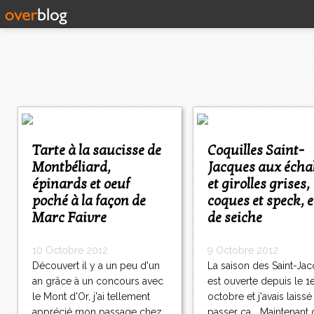
<
<
<
Tarte à la saucisse de
Coquilles Saint-
1
Montbéliard,
Jacques aux écha
2
épinards et oeuf
et girolles grises,
3
4
poché à la façon de
coques et speck, 
5
Marc Faivre
de seiche
>
>
10 Octobre 2012
9 Octobre 2012
>
Découvert il y a un peu d'un
La saison des Saint-Ja
an grâce à un concours avec
est ouverte depuis le 1
le Mont d'Or, j'ai tellement
octobre et j'avais laissé
apprécié mon passage chez
passer ça... Maintenant q