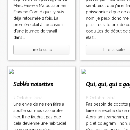
Marc Faivre à Malbuisson en
semblerait que j'ai enfin
Franche Comté que j'y suis
poissonnier digne de c
déjà retournée 2 fois. La
nom, je peux donc me f
première était à l'occasion
plaisir et si le prix de c
d'une journée de travail
coquilles de début de 
dans...
était...
Lire la suite
Lire la suite
Sablés noisettes
Qui, qui, qui a g
7 Octobre 2012
6 Octobre 2012
Une envie de ne rien faire à
Pas besoin de cocotte
soufflé sur mes casseroles
faire ma recette de ce ma
hier. Il ne faudrait pas que
Alors, amstramgram, pi
cela devienne une habitude!
pic et colegram... non, 
Je ne cuisine déjà pas
n'est pas ce que j'ai fai