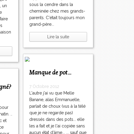
sous la cendre dans la
, un
cheminée chez mes grands-
e
parents. C'était toujours mon
aire
grand-père...
es
saison
Lire la suite
Manque de pot...
agné?
7 Octobre 2012
L'autre j'ai vu que Melle
Banane, alias Emmanuelle,
parlait de choux (vus à la télé
 pour
que je ne regarde pas)
tin. ..
dressés dans des pots... elle
c et
les a fait et je l'ai copiée sans
ce
aucun état d'âme... ... sauf que
t pour