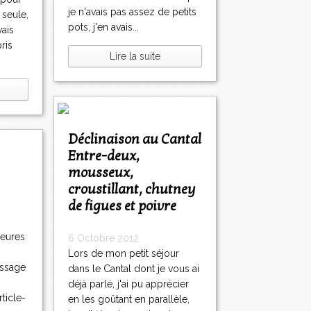
je n'avais pas assez de petits
 seule,
pots, j'en avais...
vais
ris
Lire la suite
Déclinaison au Cantal
Entre-deux,
mousseux,
croustillant, chutney
de figues et poivre
heures
6 Octobre 2012
Lors de mon petit séjour
essage
dans le Cantal dont je vous ai
déjà parlé, j'ai pu apprécier
ticle-
en les goûtant en parallèle,