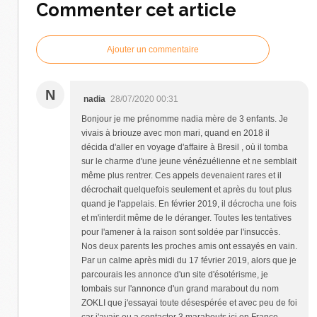
Commenter cet article
Ajouter un commentaire
N
nadia
28/07/2020 00:31
Bonjour je me prénomme nadia mère de 3 enfants. Je
vivais à briouze avec mon mari, quand en 2018 il
décida d'aller en voyage d'affaire à Bresil , où il tomba
sur le charme d'une jeune vénézuélienne et ne semblait
même plus rentrer. Ces appels devenaient rares et il
décrochait quelquefois seulement et après du tout plus
quand je l'appelais. En février 2019, il décrocha une fois
et m'interdit même de le déranger. Toutes les tentatives
pour l'amener à la raison sont soldée par l'insuccès.
Nos deux parents les proches amis ont essayés en vain.
Par un calme après midi du 17 février 2019, alors que je
parcourais les annonce d'un site d'ésotérisme, je
tombais sur l'annonce d'un grand marabout du nom
ZOKLI que j'essayai toute désespérée et avec peu de foi
car j'avais eu a contacter 3 marabouts ici en France