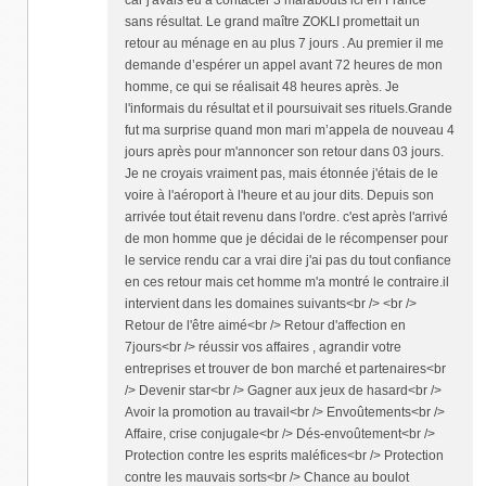
sans résultat. Le grand maître ZOKLI promettait un
retour au ménage en au plus 7 jours . Au premier il me
demande d’espérer un appel avant 72 heures de mon
homme, ce qui se réalisait 48 heures après. Je
l'informais du résultat et il poursuivait ses rituels.Grande
fut ma surprise quand mon mari m’appela de nouveau 4
jours après pour m'annoncer son retour dans 03 jours.
Je ne croyais vraiment pas, mais étonnée j'étais de le
voire à l'aéroport à l'heure et au jour dits. Depuis son
arrivée tout était revenu dans l'ordre. c'est après l'arrivé
de mon homme que je décidai de le récompenser pour
le service rendu car a vrai dire j'ai pas du tout confiance
en ces retour mais cet homme m'a montré le contraire.il
intervient dans les domaines suivants<br /> <br />
Retour de l'être aimé<br /> Retour d'affection en
7jours<br /> réussir vos affaires , agrandir votre
entreprises et trouver de bon marché et partenaires<br
/> Devenir star<br /> Gagner aux jeux de hasard<br />
Avoir la promotion au travail<br /> Envoûtements<br />
Affaire, crise conjugale<br /> Dés-envoûtement<br />
Protection contre les esprits maléfices<br /> Protection
contre les mauvais sorts<br /> Chance au boulot