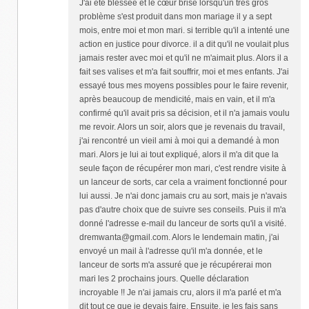
J'ai été blessée et le cœur brisé lorsqu'un très gros
problème s'est produit dans mon mariage il y a sept
mois, entre moi et mon mari. si terrible qu'il a intenté une
action en justice pour divorce. il a dit qu'il ne voulait plus
jamais rester avec moi et qu'il ne m'aimait plus. Alors il a
fait ses valises et m'a fait souffrir, moi et mes enfants. J'ai
essayé tous mes moyens possibles pour le faire revenir,
après beaucoup de mendicité, mais en vain, et il m'a
confirmé qu'il avait pris sa décision, et il n'a jamais voulu
me revoir. Alors un soir, alors que je revenais du travail,
j'ai rencontré un vieil ami à moi qui a demandé à mon
mari. Alors je lui ai tout expliqué, alors il m'a dit que la
seule façon de récupérer mon mari, c'est rendre visite à
un lanceur de sorts, car cela a vraiment fonctionné pour
lui aussi. Je n'ai donc jamais cru au sort, mais je n'avais
pas d'autre choix que de suivre ses conseils. Puis il m'a
donné l'adresse e-mail du lanceur de sorts qu'il a visité.
dremwanta@gmail.com. Alors le lendemain matin, j'ai
envoyé un mail à l'adresse qu'il m'a donnée, et le
lanceur de sorts m'a assuré que je récupérerai mon
mari les 2 prochains jours. Quelle déclaration
incroyable !! Je n'ai jamais cru, alors il m'a parlé et m'a
dit tout ce que je devais faire. Ensuite, je les fais sans