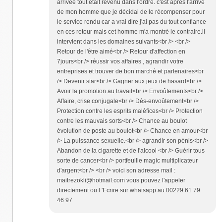
arrivée tout était revenu dans l'ordre. c'est après l'arrivé
de mon homme que je décidai de le récompenser pour
le service rendu car a vrai dire j'ai pas du tout confiance
en ces retour mais cet homme m'a montré le contraire.il
intervient dans les domaines suivants<br /> <br />
Retour de l'être aimé<br /> Retour d'affection en
7jours<br /> réussir vos affaires , agrandir votre
entreprises et trouver de bon marché et partenaires<br
/> Devenir star<br /> Gagner aux jeux de hasard<br />
Avoir la promotion au travail<br /> Envoûtements<br />
Affaire, crise conjugale<br /> Dés-envoûtement<br />
Protection contre les esprits maléfices<br /> Protection
contre les mauvais sorts<br /> Chance au boulot
évolution de poste au boulot<br /> Chance en amour<br
/> La puissance sexuelle.<br /> agrandir son pénis<br />
Abandon de la cigarette et de l'alcool <br /> Guérir tous
sorte de cancer<br /> portfeuille magic multiplicateur
d'argent<br /> <br /> voici son adresse mail :
maitrezokli@hotmail.com vous pouvez l'appeler
directement ou l 'Ecrire sur whatsapp au 00229 61 79
46 97