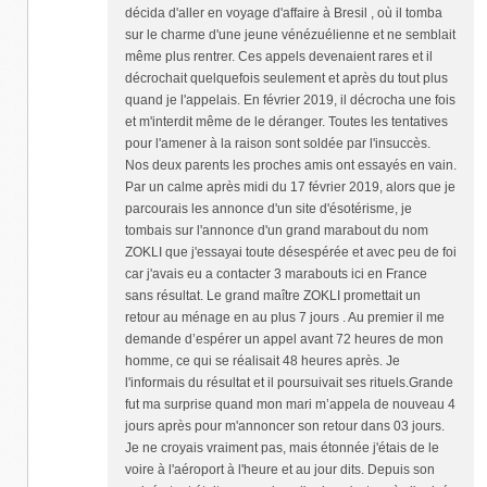
décida d'aller en voyage d'affaire à Bresil , où il tomba
sur le charme d'une jeune vénézuélienne et ne semblait
même plus rentrer. Ces appels devenaient rares et il
décrochait quelquefois seulement et après du tout plus
quand je l'appelais. En février 2019, il décrocha une fois
et m'interdit même de le déranger. Toutes les tentatives
pour l'amener à la raison sont soldée par l'insuccès.
Nos deux parents les proches amis ont essayés en vain.
Par un calme après midi du 17 février 2019, alors que je
parcourais les annonce d'un site d'ésotérisme, je
tombais sur l'annonce d'un grand marabout du nom
ZOKLI que j'essayai toute désespérée et avec peu de foi
car j'avais eu a contacter 3 marabouts ici en France
sans résultat. Le grand maître ZOKLI promettait un
retour au ménage en au plus 7 jours . Au premier il me
demande d’espérer un appel avant 72 heures de mon
homme, ce qui se réalisait 48 heures après. Je
l'informais du résultat et il poursuivait ses rituels.Grande
fut ma surprise quand mon mari m’appela de nouveau 4
jours après pour m'annoncer son retour dans 03 jours.
Je ne croyais vraiment pas, mais étonnée j'étais de le
voire à l'aéroport à l'heure et au jour dits. Depuis son