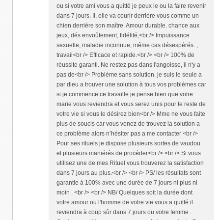
ou si votre ami vous a quitté je peux le ou la faire revenir
dans 7 jours. Il, elle va courir derrière vous comme un
chien derrière son maître. Amour durable. chance aux
jeux, dés envoûtement, fidélité,<br /> Impuissance
sexuelle, maladie inconnue, même cas désespérés. ,
travail<br /> Efficace et rapide.<br /> <br /> 100% de
réussite garanti. Ne restez pas dans l'angoisse, il n'y a
pas de<br /> Problème sans solution. je suis le seule a
par dieu a trouver une solution à tous vos problèmes car
si je commence ce travaille je pense bien que votre
marie vous reviendra et vous serez unis pour le reste de
votre vie si vous le désirez bien<br /> Mme ne vous faite
plus de soucis car vous venez de trouvez la solution a
ce problème alors n’hésiter pas a me contacter <br />
Pour ses rituels je dispose plusieurs sortes de vaudou
et plusieurs maniérés de procéder<br /> <br /> Si vous
utilisez une de mes Rituel vous trouverez la satisfaction
dans 7 jours au plus.<br /> <br /> PS/ les résultats sont
garantie à 100% avec une durée de 7 jours ni plus ni
moin . <br /> <br /> NB/ Quelques soit la durée dont
votre amour ou l'homme de votre vie vous a quitté il
reviendra à coup sûr dans 7 jours ou votre femme .