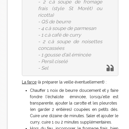
- 2 c.à soupe de fromage
frais (style St Morêt) ou
ricotta)
- QS de beurre
- 4 c.à soupe de parmesan
- 1 c.à café de curry
- 2 c.à soupe de noisettes
concassées
- 1 gousse d'ail émincée
- Persil ciselé
- Sel
La farce
(à préparer la veille éventuellement) :
Chauffer 1 noix de beurre doucement et y faire
fondre l'échalote émincée, lorsqu'elle est
transparente, ajouter la carotte et les pleurotes
(en garder 2 entières) coupées en petits dés.
Cuire une dizaine de minutes. Saler et ajouter le
curry, cuire 1 ou 2 minutes supplémentaires.
Hors du feu, incorporer le fromage frais, bien