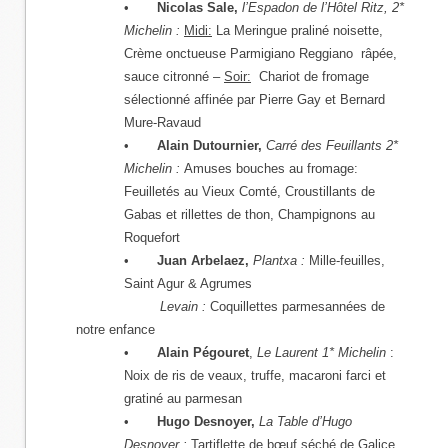
•
Nicolas Sale,
l’Espadon de l’Hôtel Ritz, 2*
Michelin :
Midi:
La Meringue praliné noisette,
Crème onctueuse Parmigiano Reggiano râpée,
sauce citronné –
Soir:
Chariot de fromage
sélectionné affinée par Pierre Gay et Bernard
Mure-Ravaud
•
Alain Dutournier,
Carré des Feuillants 2*
Michelin :
Amuses bouches au fromage:
Feuilletés au Vieux Comté, Croustillants de
Gabas et rillettes de thon, Champignons au
Roquefort
•
Juan Arbelaez,
Plantxa :
Mille-feuilles,
Saint Agur & Agrumes
Levain :
Coquillettes parmesannées de
notre enfance
•
Alain Pégouret
,
Le Laurent 1* Michelin
:
Noix de ris de veaux, truffe, macaroni farci et
gratiné au parmesan
•
Hugo Desnoyer,
La Table d’Hugo
Desnoyer :
Tartiflette de bœuf séché de Galice