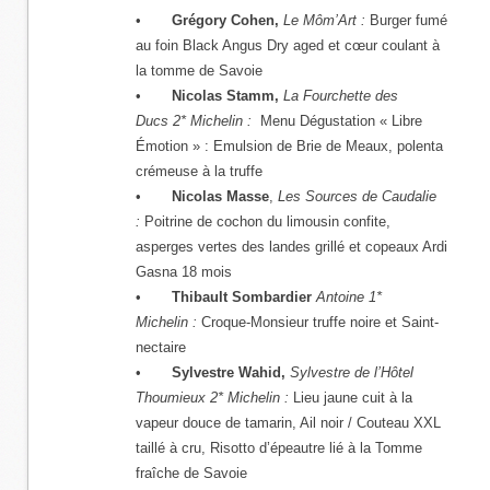
•
Grégory Cohen,
Le Môm’Art :
Burger fumé
au foin Black Angus Dry aged et cœur coulant à
la tomme de Savoie
•
Nicolas Stamm,
La Fourchette des
Ducs 2* Michelin :
Menu Dégustation « Libre
Émotion » : Emulsion de Brie de Meaux, polenta
crémeuse à la truffe
•
Nicolas Masse
,
Les Sources de Caudalie
:
Poitrine de cochon du limousin confite,
asperges vertes des landes grillé et copeaux Ardi
Gasna 18 mois
•
Thibault Sombardier
Antoine 1*
Michelin :
Croque-Monsieur truffe noire et Saint-
nectaire
•
Sylvestre Wahid,
Sylvestre de l’Hôtel
Thoumieux 2* Michelin :
Lieu jaune cuit à la
vapeur douce de tamarin, Ail noir / Couteau XXL
taillé à cru, Risotto d’épeautre lié à la Tomme
fraîche de Savoie