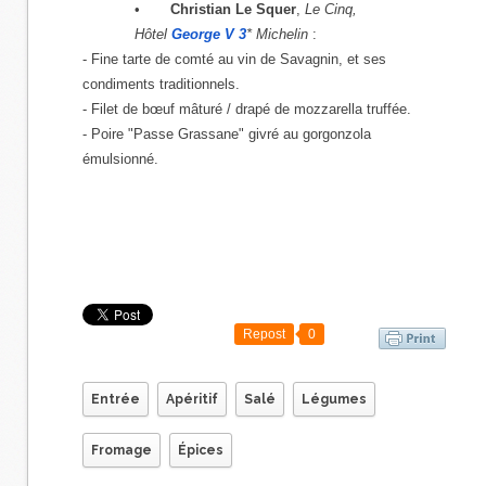
•
Christian Le Squer
,
Le Cinq,
Hôtel
George V 3
* Michelin
:
- Fine tarte de comté au vin de Savagnin, et ses
condiments traditionnels.
- Filet de bœuf mâturé / drapé de mozzarella truffée.
- Poire "Passe Grassane" givré au gorgonzola
émulsionné.
Repost
0
Entrée
Apéritif
Salé
Légumes
Fromage
Épices