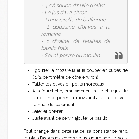
- 4 c.à soupe d'huile d'olive
- Le jus d'1/2 citron
- 1 mozzarella de bufflonne
- 1 douzaine d'olives à la
romaine
- 1 dizaine de feuilles de
basilic frais
- Sel et poivre du moulin
Égoutter la mozarella et la couper en cubes de
( 1/2 centimètre de côté environ).
Tailler les olives en petits morceaux.
À la fourchette, émulsionner l'huile et le jus de
citron, incorporer la mozzarella et les olives,
remuer délicatement.
Saler et poivrer.
Juste avant de servir, ajouter le basilic.
Tout change dans cette sauce, sa consistance rend
le plat d'asperges encore plus gourmand, je vous