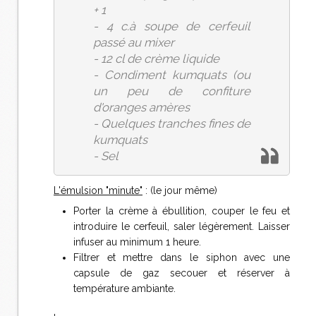
+ 1
- 4 c.à soupe de cerfeuil
passé au mixer
- 12 cl de crème liquide
- Condiment kumquats (ou
un peu de confiture
d'oranges amères
- Quelques tranches fines de
kumquats
- Sel
L'émulsion "minute"
: (le jour même)
Porter la crème à ébullition, couper le feu et
introduire le cerfeuil, saler légèrement. Laisser
infuser au minimum 1 heure.
Filtrer et mettre dans le siphon avec une
capsule de gaz secouer et réserver à
température ambiante.