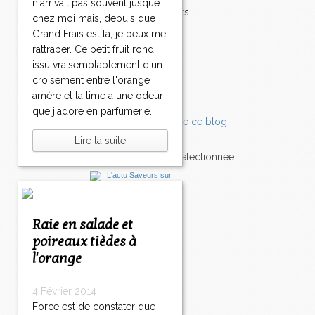
n'arrivait pas souvent jusque
Accompagnements
chez moi mais, depuis que
Champignons
Grand Frais est là, je peux me
Chocolat
rattraper. Ce petit fruit rond
Pâtes
issu vraisemblablement d'un
Tomates
croisement entre l'orange
Balade
amère et la lime a une odeur
que j'adore en parfumerie...
Lire la suite
L'Express style m'a sélectionnée...
L'actu
Saveurs
sur
lexpress.fr/Styles
Raie en salade et
articles récents
poireaux tièdes à
l'orange
4 Février 2014
Force est de constater que