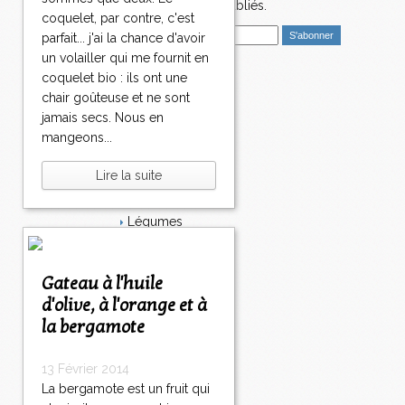
nouveaux articles publiés.
coquelet, par contre, c'est
E
parfait... j'ai la chance d'avoir
m
un volailler qui me fournit en
a
coquelet bio : ils ont une
i
Catégories
chair goûteuse et ne sont
l
Salé
jamais secs. Nous en
Dessert
mangeons...
Plat
Bavardages
Lire la suite
Entrée
Sucré
Légumes
Apéritif
Fromage
Italie
Gateau à l'huile
Viande
d'olive, à l'orange et à
Tarte
la bergamote
Épices
Fruits
Soupe
13 Février 2014
Fêtes
La bergamote est un fruit qui
Poisson