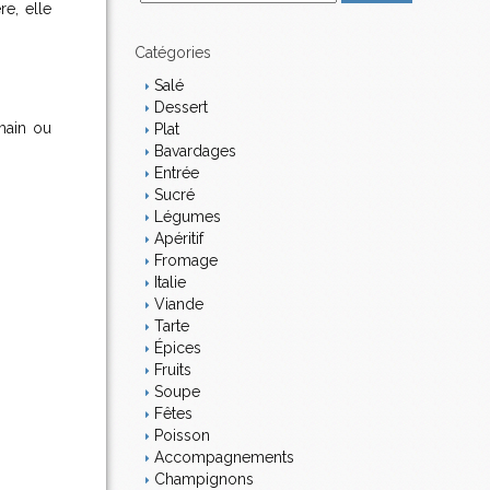
re, elle
m
a
i
Catégories
l
Salé
Dessert
emain ou
Plat
Bavardages
Entrée
Sucré
Légumes
Apéritif
Fromage
Italie
Viande
Tarte
Épices
Fruits
Soupe
Fêtes
Poisson
Accompagnements
Champignons