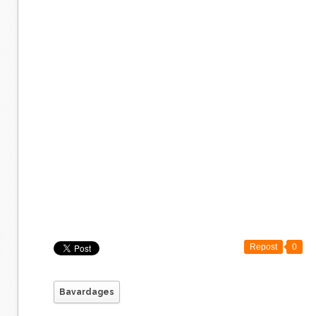
Repost
0
Bavardages