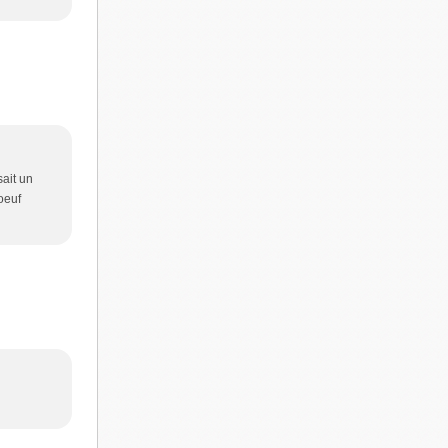
sait un
oeuf