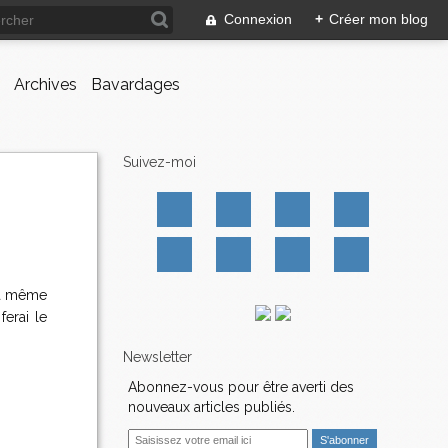
Connexion
+
Créer mon blog
Archives
Bavardages
Suivez-moi
la même
erai le
Newsletter
Abonnez-vous pour être averti des
nouveaux articles publiés.
E