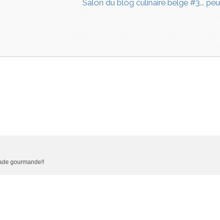
Salon du blog culinaire belge #3... peut
lade gourmande!!