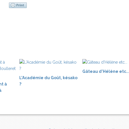
Gâteau d'Hélène etc..
L'Académie du Goût, késako
nt à
?
à