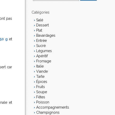
m
a
i
Catégories
l
ont pas
Salé
Dessert
Plat
Bavardages
50 g
et
Entrée
Sucré
Légumes
Apéritif
Fromage
Italie
sert car
Viande
Tarte
Épices
Fruits
Soupe
Fêtes
Poisson
inale et
Accompagnements
Champignons