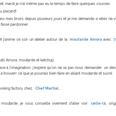
i et, mardi je n'ai même pas eu le temps de faire quelques courses.
u placard!
s mes tiroirs depuis plusieurs jours et je me demande si elles ne v
me fasse pardonner.
et j'anime ce soir un atelier autour de la
moutarde Amora
avec
7
duits Amora, moutarde et ketchup.
place à l'imagination, j'espère qu'on ne va pas nous demander un des
s à trouverr ce que je pourrais bien faire en alliant moutarde et sucré.
 Cooking factory chez
Chef Martial
,.
 moutarde, je vous conseille vivement d'aller voir
celle-là
, orig