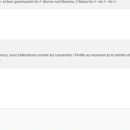
r /> et bien gourmands!<br /> Bonne nuit Mamina;-)*Maria<br /> <br /> <br />
ur nous, nous t'attendrons comme tes casseroles ! Profite au maximum,tu le mérites e
>