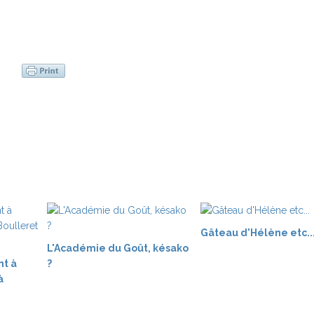
Gâteau d'Hélène etc..
L'Académie du Goût, késako
nt à
?
à