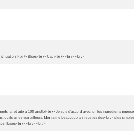
inuation !<br /> BIses<br /> Cath<br /> <br /> <br />
je mets la retraite à 100 ans!lol<br /> Je suis d'accord avec toi, les ingrédients impos
us, qu'ils ailles voir ailleurs. Moi j'aime beaucoup tes recettes des<br /> plus simple
s!!!bises<br /> <br /> <br />