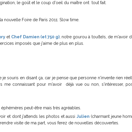
ination, le goût et le coup d'oeil du maître ont tout fait.
a nouvelle Foire de Paris 2011: Slow time.
ory
et
Chef Damien (et 750 g)
, notre gourou à tou(te)s, de m'avoir 
exercices imposés que j'aime de plus en plus.
ue je souris en disant ça, car je pense que personne n'invente rien rée
eurs me connaissant pour m'avoir déjà vue ou non, s'intéresser, po
s éphémères peut-être mais très agréables.
ir et dont j'attends les photos et aussi
Julien
(charmant jeune hom
rendre visite de ma part, vous ferez de nouvelles découvertes.