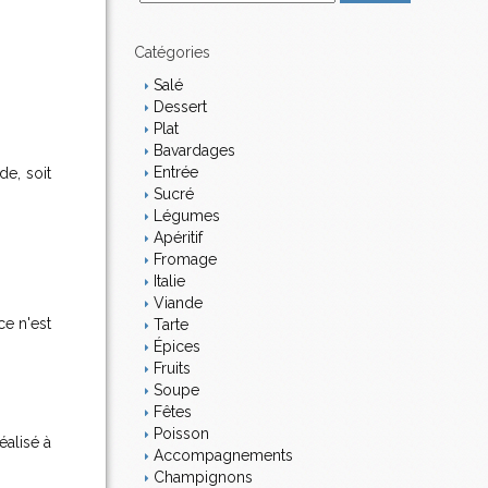
m
a
i
Catégories
l
Salé
Dessert
Plat
Bavardages
Entrée
e, soit
Sucré
Légumes
Apéritif
Fromage
Italie
Viande
ce n'est
Tarte
Épices
Fruits
Soupe
Fêtes
Poisson
 réalisé à
Accompagnements
Champignons