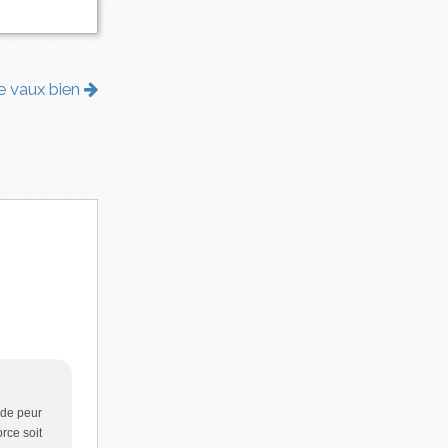
le vaux bien
s de peur
orce soit