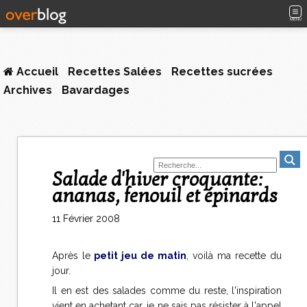
MENU
Accueil
Recettes Salées
Recettes sucrées
Archives
Bavardages
Salade d'hiver croquante:
ananas, fenouil et épinards
11 Février 2008
Après le
petit jeu de matin
, voilà ma recette du
jour.
Il en est des salades comme du reste, l'inspiration
vient en achetant car, je ne sais pas résister à l'appel