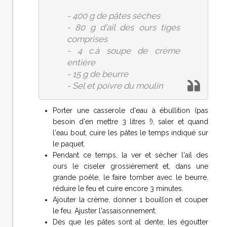
- 400 g de pâtes sèches
- 80 g d'ail des ours tiges
comprises
- 4 c.à soupe de crème
entière
- 15 g de beurre
- Sel et poivre du moulin
Porter une casserole d'eau à ébullition (pas
besoin d'en mettre 3 litres !), saler et quand
l'eau bout, cuire les pâtes le temps indiqué sur
le paquet.
Pendant ce temps, la ver et sécher l'ail des
ours le ciseler grossièrement et, dans une
grande poêle, le faire tomber avec le beurre.
réduire le feu et cuire encore 3 minutes.
Ajouter la crème, donner 1 bouillon et couper
le feu. Ajuster l'assaisonnement.
Dès que les pâtes sont al dente, les égoutter