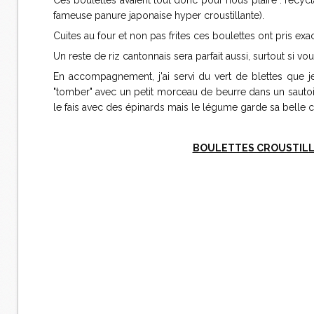
Ces boulettes avaient tout donc pour nous plaire : recycl
fameuse panure japonaise hyper croustillante).
Cuites au four et non pas frites ces boulettes ont pris ex
Un reste de riz cantonnais sera parfait aussi, surtout si vo
En accompagnement, j'ai servi du vert de blettes que je 
"tomber" avec un petit morceau de beurre dans un sautoi
le fais avec des épinards mais le légume garde sa belle c
BOULETTES CROUSTILLA