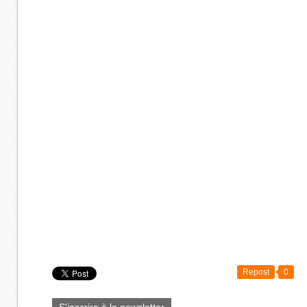
Repost
0