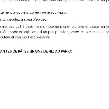
age en restant en mode croustillant puisque la panure était faite au p
actement la couleur dorée que je souhaitais.
us lui rajoutez un peu d'épices.
n'ai pas cuit à l'eau mais simplement une fois lavé et ciselé, en le
r. Ce mode de cuisson est un peu plus long avec les blettes que lor
ouleur et son goût est préservé.
NTES DE PÂTES GRAINS DE RIZ AU PANKO