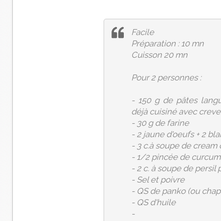
Facile
Préparation : 10 mn
Cuisson 20 mn
Pour 2 personnes :
- 150 g de pâtes lang
déjà cuisiné avec crev
- 30 g de farine
- 2 jaune d'oeufs + 2 bl
- 3 c.à soupe de cream
- 1/2 pincée de curcum
- 2 c. à soupe de persil 
- Sel et poivre
- QS de panko (ou chape
- QS d'huile
-