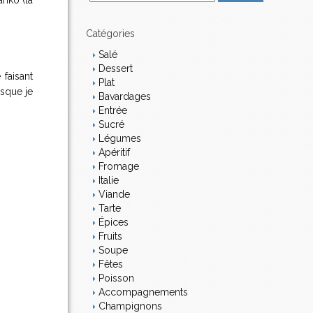
anko (la
m
a
i
Catégories
l
Salé
Dessert
 faisant
Plat
sque je
Bavardages
Entrée
Sucré
Légumes
Apéritif
Fromage
Italie
Viande
Tarte
Épices
Fruits
Soupe
Fêtes
Poisson
Accompagnements
Champignons