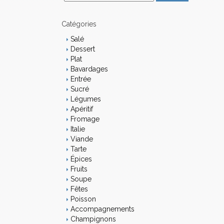
m
a
i
Catégories
l
Salé
Dessert
Plat
Bavardages
Entrée
Sucré
Légumes
Apéritif
Fromage
Italie
Viande
Tarte
Épices
Fruits
Soupe
Fêtes
Poisson
Accompagnements
Champignons