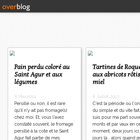
Pain perdu coloré au
Tartines de Roquefort
Saint Agur et aux
aux abricots rôti
légumes
miel
8 Mai 2014
6 Juillet 2013
Persillé ou non, il est rare
C'est la période où l'on
qu'il n'y ait pas fromage(s)
du simple et du vite fait
chez moi. Et, vous l'avez
suis pour ma part souv
constaté souvent, le fromage
monts et par vaux en c
persillé à la cote et le Saint
moment, deux jours ici
Agur fait partie de mes
jours là... alors quand je