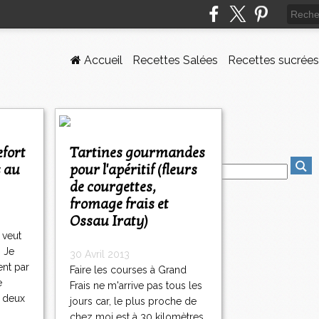
Accueil
Recettes Salées
Recettes sucrées
Tartines gourmandes
s au
pour l'apéritif (fleurs
de courgettes,
fromage frais et
Ossau Iraty)
 veut
. Je
30 Avril 2013
ent par
Faire les courses à Grand
e
Frais ne m'arrive pas tous les
, deux
jours car, le plus proche de
chez moi est à 30 kilomètres.