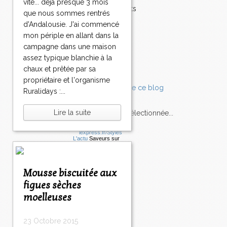
vite... déjà presque 3 mois
Accompagnements
que nous sommes rentrés
Champignons
d'Andalousie. J'ai commencé
Chocolat
mon périple en allant dans la
Pâtes
campagne dans une maison
Tomates
assez typique blanchie à la
Balade
chaux et prêtée par sa
propriétaire et l'organisme
Ruralidays :...
Lire la suite
L'Express style m'a sélectionnée...
L'actu
Saveurs
sur
lexpress.fr/Styles
articles récents
Mousse biscuitée aux
figues sèches
moelleuses
23 Octobre 2015