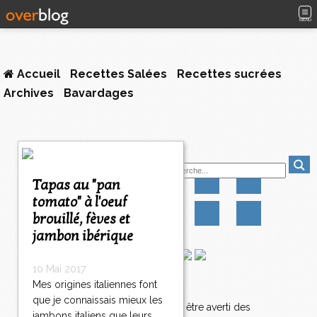
MENU
Accueil
Recettes Salées
Recettes sucrées
Archives
Bavardages
Suivez-moi
Tapas au "pan
tomato" à l'oeuf
brouillé, fèves et
jambon ibérique
10 Mai 2017
Mes origines italiennes font
Newsletter
que je connaissais mieux les
Abonnez-vous pour être averti des
jambons italiens que leurs