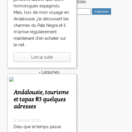
nouveaux articles publiés.
homologues espagnols.
E
Mais, lors de mon voyage en
m
Andalousie, j'ai découvert les
a
charmes du Pata Negra et il
i
Catégories
m'arrive régulièrement
l
Salé
maintenant d'en acheter sur
Dessert
le net...
Plat
Bavardages
Lire la suite
Entrée
Sucré
Légumes
Apéritif
Fromage
Italie
Andalousie, tourisme
Viande
et tapas #3 quelques
Tarte
adresses
Épices
Fruits
Soupe
9 Janvier 2016
Fêtes
Dieu que le temps passe
Poisson