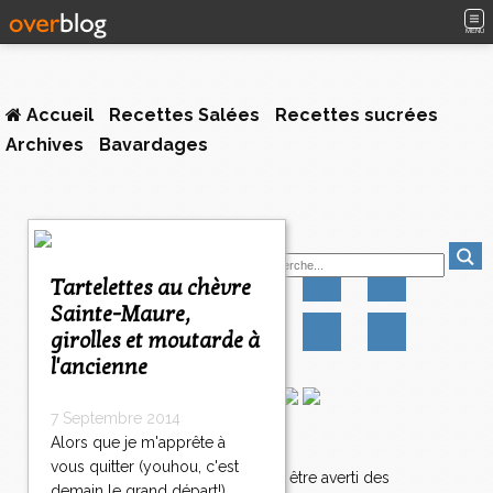
MENU
Accueil
Recettes Salées
Recettes sucrées
Archives
Bavardages
Suivez-moi
Tartelettes au chèvre
Sainte-Maure,
girolles et moutarde à
l'ancienne
7 Septembre 2014
Alors que je m'apprête à
Newsletter
vous quitter (youhou, c'est
Abonnez-vous pour être averti des
demain le grand départ!)