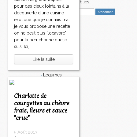
nouveaux articles publiés.
pour des cieux lointains à la
E
découverte d'une cuisine
m
exotique que je connais mal
a
je vous propose une recette
i
Catégories
on ne peut plus "locavore"
l
Salé
pour la berrichonne que je
Dessert
suis! Ici,...
Plat
Bavardages
Lire la suite
Entrée
Sucré
Légumes
Apéritif
Fromage
Italie
Charlotte de
Viande
courgettes au chèvre
Tarte
frais, fleurs et sauce
Épices
"crue"
Fruits
Soupe
Fêtes
5 Août 2013
Poisson