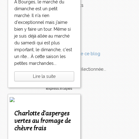
À Bourges, le marché du
Accompagnements
dimanche est un petit
Champignons
marché. Il n'a rien
Chocolat
d'exceptionnel mais j'aime
Pâtes
bien y faire un tour. Même si
Tomates
je suis déjà allée au marché
Balade
du samedi qui est plus
important, le dimanche, c'est
un rite... À cette saison les
petites marchandes...
L'Express style m'a sélectionnée...
Lire la suite
L'actu
Saveurs
sur
lexpress.fr/Styles
articles récents
Charlotte d'asperges
vertes au fromage de
chèvre frais