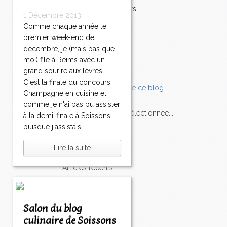
Accompagnements
1 Décembre 2013
Champignons
Comme chaque année le
Chocolat
premier week-end de
Pâtes
décembre, je (mais pas que
Tomates
Balade
moi) file à Reims avec un
grand sourire aux lèvres.
C'est la finale du concours
Champagne en cuisine et
comme je n'ai pas pu assister
L'Express style m'a sélectionnée...
à la demi-finale à Soissons
puisque j'assistais...
L'actu
Saveurs
sur
lexpress.fr/Styles
Lire la suite
articles récents
Salon du blog
culinaire de Soissons