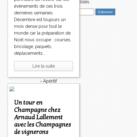
>
nouveaux articles publiés.
>
évènements de ces trois
E
dernières semaines.
m
Décembre est toujours un
a
mois dense pour tout le
i
Catégories
monde car la préparation de
l
Salé
Noël nous occupe : courses,
Dessert
bricolage, paquets,
Plat
déplacements...
Bavardages
Entrée
Lire la suite
Sucré
Légumes
Apéritif
Fromage
Italie
Viande
Un tour en
Tarte
Champagne chez
Épices
Arnaud Lallement
Fruits
avec les Champagnes
Soupe
Fêtes
de vignerons
Poisson