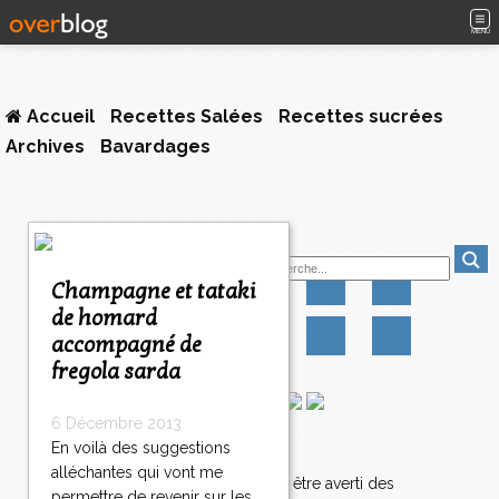
MENU
Accueil
Recettes Salées
Recettes sucrées
Archives
Bavardages
<
Suivez-moi
<
<
Champagne et tataki
1
de homard
0
accompagné de
1
1
fregola sarda
1
2
6 Décembre 2013
1
En voilà des suggestions
Newsletter
3
alléchantes qui vont me
>
Abonnez-vous pour être averti des
permettre de revenir sur les