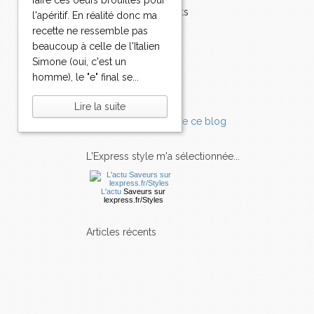
faire ces oeufs brouillés pour
Accompagnements
l'apéritif. En réalité donc ma
Champignons
recette ne ressemble pas
Chocolat
beaucoup à celle de l'Italien
Pâtes
Simone (oui, c'est un
Tomates
homme), le "e" final se...
Balade
Lire la suite
L'Express style m'a sélectionnée...
L'actu
Saveurs
sur
lexpress.fr/Styles
articles récents