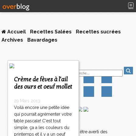
MENU
Accueil
Recettes Salées
Recettes sucrées
Archives
Bavardages
Suivez-moi
Crème de fèves à l'ail
des ours et oeuf mollet
29 Mars 2013
Voilà encore une petite idée
qui pourrait agrémenter votre
table pascale! C'est tout
Newsletter
simple, ça a les couleurs du
Abonnez-vous pour être averti des
printemps et il y a un oeuf