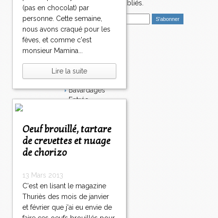
nouveaux articles publiés.
(pas en chocolat) par
E
personne. Cette semaine,
m
nous avons craqué pour les
a
fèves, et comme c'est
i
Catégories
monsieur Mamina...
l
Salé
Dessert
Lire la suite
Plat
Bavardages
Entrée
Sucré
Légumes
Oeuf brouillé, tartare
Apéritif
Fromage
de crevettes et nuage
Italie
de chorizo
Viande
Tarte
13 Mars 2013
Épices
C'est en lisant le magazine
Fruits
Thuriès des mois de janvier
Soupe
Fêtes
et février que j'ai eu envie de
Poisson