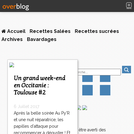
MENU
Accueil
Recettes Salées
Recettes sucrées
Archives
Bavardages
Suivez-moi
Un grand week-end
en Occitanie :
Toulouse #2
6 Juillet 2017
Après la belle soirée Au Py'R
et une nuit réparatrice, les
Newsletter
papilles d'attaque pour
Abonnez-vous pour être averti des
recommencer à déguster ! Et