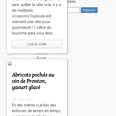
nouveaux articles publiés.
sans quitter la ville rose, il y a
E
de multiples
m
occasions.Toulouse est
a
vraiment une ville pour
i
Catégories
gourmands ! L'office du
l
Salé
tourisme peut vous faire...
Dessert
Plat
Lire la suite
Bavardages
Entrée
Sucré
Légumes
Apéritif
Fromage
Abricots pochés au
Italie
vin de Fronton,
Viande
yaourt glacé
Tarte
Épices
26 Juin 2017
Fruits
Soupe
En été, même si je fais des
Fêtes
entorses de temps en temps,
Poisson