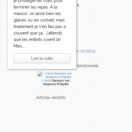
je privilégie les fruits pour
Accompagnements
terminer les repas. À la
Champignons
maison, on aime bien les
Chocolat
glaces ou les sorbets mais
Pâtes
finalement je n'en fais pas si
Tomates
souvent que ça... j'attends
Balade
que les enfants soient là!
Mais,...
Lire la suite
L'Express style m'a sélectionnée...
L'actu
Saveurs
sur
lexpress.fr/Styles
articles récents