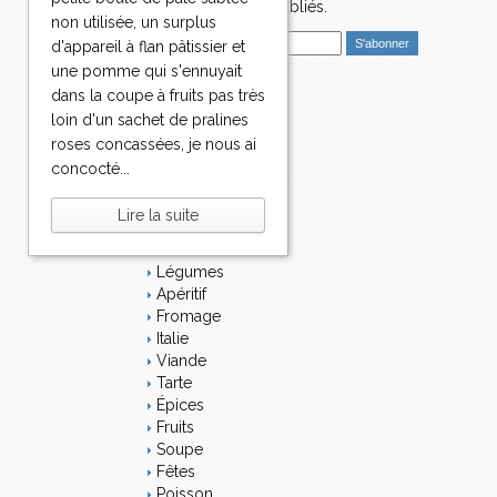
nouveaux articles publiés.
non utilisée, un surplus
E
d'appareil à flan pâtissier et
m
une pomme qui s'ennuyait
a
dans la coupe à fruits pas très
i
Catégories
loin d'un sachet de pralines
l
Salé
roses concassées, je nous ai
Dessert
concocté...
Plat
Bavardages
Lire la suite
Entrée
Sucré
Légumes
Apéritif
Fromage
Italie
Viande
Tarte
Épices
Fruits
Soupe
Fêtes
Poisson