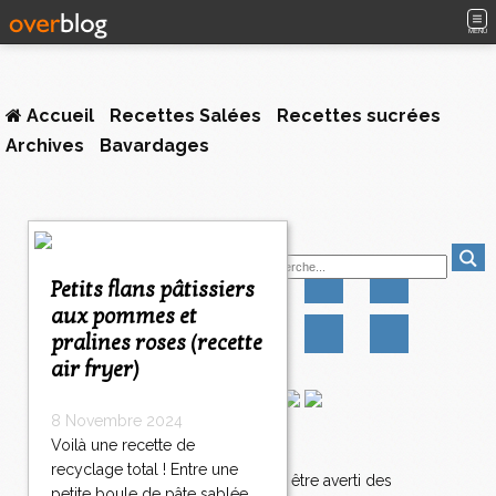
MENU
Accueil
Recettes Salées
Recettes sucrées
Archives
Bavardages
Suivez-moi
Petits flans pâtissiers
aux pommes et
pralines roses (recette
air fryer)
8 Novembre 2024
Voilà une recette de
Newsletter
recyclage total ! Entre une
Abonnez-vous pour être averti des
petite boule de pâte sablée